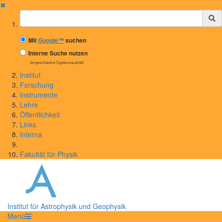
✖
Suchbegriff
Mit
Google™
suchen
Interne Suche nutzen
(eingeschränkte Ergebnisqualität)
Institut
Forschung
Instrumente
Lehre
Öffentlichkeit
Links
Interna
Fakultät für Physik
Institut für Astrophysik und Geophysik
Menü