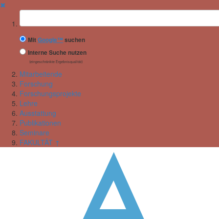
✖
Suchbegriff
Mit
Google™
suchen
Interne Suche nutzen
(eingeschränkte Ergebnisqualität)
Mitarbeitende
Forschung
Forschungsprojekte
Lehre
Ausstattung
Publikationen
Seminare
FAKULTÄT ↑