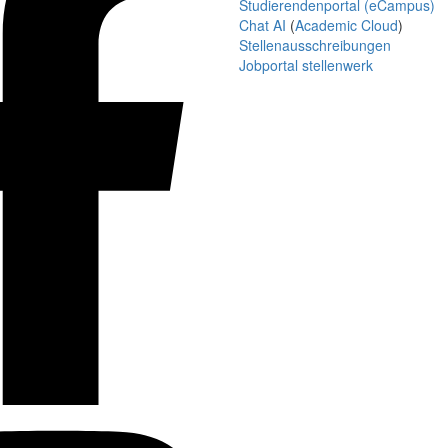
Studierendenportal (eCampus)
Chat AI
(
Academic Cloud
)
Stellenausschreibungen
Jobportal stellenwerk