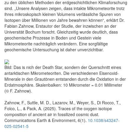
zu den üblichen Methoden der erdgeschichtlichen Klimaforschung
sind. „Unsere Analysen zeigen, dass intakte Mikrometeorite trotz
ihres mikroskopisch kleinen Volumens verlässliche Spuren von
Isotopen über Millionen von Jahre bewahren können“, erklärt Dr.
Fabian Zahnow, Erstautor der Studie, der inzwischen an der
Universität Bochum forscht. Gleichzeitig wurde deutlich, dass
geochemische Prozesse in Boden und Gestein viele
Mikrometeorite nachträglich verändern. Eine sorgfältige
geochemische Untersuchung ist daher unverzichtbar.
Bild: Das is nich der Death Star, sondern der Querschnitt eines
antarktischen Mikrometeoriten. Die verschiedenen Eisenoxid-
Minerale in den Grautönen entstanden durch die Oxidation in der
Erdatmosphäre. Skalenbalken: 10 Mikrometer = 0.01 Millimeter
(© F. Zahnow).
Zahnow, F., Suttle, M. D., Lazarov, M., Weyer, S., Di Rocco, T.,
Folco, L., & Pack, A. (2025). Traces of the oxygen isotope
composition of ancient air in fossilized cosmic dust.
Communications Earth & Environment, 6(1).
10.1038/s43247-
025-02541-5