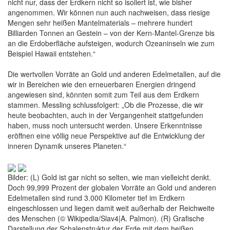
nicht nur, dass der Erdkern nicht so isoliert ist, wie bisher
angenommen. Wir können nun auch nachweisen, dass riesige
Mengen sehr heißen Mantelmaterials – mehrere hundert
Billiarden Tonnen an Gestein – von der Kern-Mantel-Grenze bis
an die Erdoberfläche aufsteigen, wodurch Ozeaninseln wie zum
Beispiel Hawaii entstehen.“
Die wertvollen Vorräte an Gold und anderen Edelmetallen, auf die
wir in Bereichen wie den erneuerbaren Energien dringend
angewiesen sind, könnten somit zum Teil aus dem Erdkern
stammen. Messling schlussfolgert: „Ob die Prozesse, die wir
heute beobachten, auch in der Vergangenheit stattgefunden
haben, muss noch untersucht werden. Unsere Erkenntnisse
eröffnen eine völlig neue Perspektive auf die Entwicklung der
inneren Dynamik unseres Planeten.“
Bilder: (L) Gold ist gar nicht so selten, wie man vielleicht denkt.
Doch 99,999 Prozent der globalen Vorräte an Gold und anderen
Edelmetallen sind rund 3.000 Kilometer tief im Erdkern
eingeschlossen und liegen damit weit außerhalb der Reichweite
des Menschen (© Wikipedia/Slav4|A. Palmon). (R) Grafische
Darstellung der Schalenstruktur der Erde mit dem heißen,