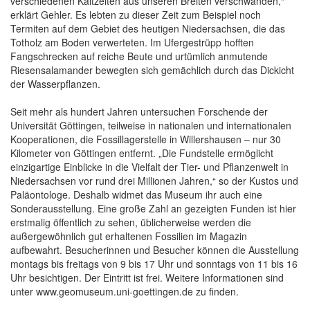
verschiedenen Kaltzeiten aus unseren Breiten verschwanden,“
erklärt Gehler. Es lebten zu dieser Zeit zum Beispiel noch
Termiten auf dem Gebiet des heutigen Niedersachsen, die das
Totholz am Boden verwerteten. Im Ufergestrüpp hofften
Fangschrecken auf reiche Beute und urtümlich anmutende
Riesensalamander bewegten sich gemächlich durch das Dickicht
der Wasserpflanzen.
Seit mehr als hundert Jahren untersuchen Forschende der
Universität Göttingen, teilweise in nationalen und internationalen
Kooperationen, die Fossillagerstelle in Willershausen – nur 30
Kilometer von Göttingen entfernt. „Die Fundstelle ermöglicht
einzigartige Einblicke in die Vielfalt der Tier- und Pflanzenwelt in
Niedersachsen vor rund drei Millionen Jahren,“ so der Kustos und
Paläontologe. Deshalb widmet das Museum ihr auch eine
Sonderausstellung. Eine große Zahl an gezeigten Funden ist hier
erstmalig öffentlich zu sehen, üblicherweise werden die
außergewöhnlich gut erhaltenen Fossilien im Magazin
aufbewahrt. Besucherinnen und Besucher können die Ausstellung
montags bis freitags von 9 bis 17 Uhr und sonntags von 11 bis 16
Uhr besichtigen. Der Eintritt ist frei. Weitere Informationen sind
unter www.geomuseum.uni-goettingen.de zu finden.