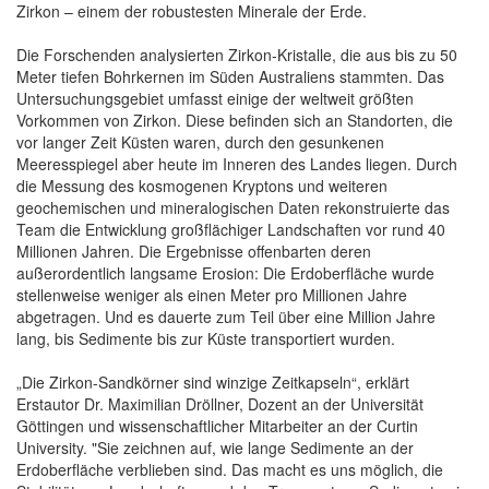
Zirkon – einem der robustesten Minerale der Erde.
Die Forschenden analysierten Zirkon-Kristalle, die aus bis zu 50
Meter tiefen Bohrkernen im Süden Australiens stammten. Das
Untersuchungsgebiet umfasst einige der weltweit größten
Vorkommen von Zirkon. Diese befinden sich an Standorten, die
vor langer Zeit Küsten waren, durch den gesunkenen
Meeresspiegel aber heute im Inneren des Landes liegen. Durch
die Messung des kosmogenen Kryptons und weiteren
geochemischen und mineralogischen Daten rekonstruierte das
Team die Entwicklung großflächiger Landschaften vor rund 40
Millionen Jahren. Die Ergebnisse offenbarten deren
außerordentlich langsame Erosion: Die Erdoberfläche wurde
stellenweise weniger als einen Meter pro Millionen Jahre
abgetragen. Und es dauerte zum Teil über eine Million Jahre
lang, bis Sedimente bis zur Küste transportiert wurden.
„Die Zirkon-Sandkörner sind winzige Zeitkapseln“, erklärt
Erstautor Dr. Maximilian Dröllner, Dozent an der Universität
Göttingen und wissenschaftlicher Mitarbeiter an der Curtin
University. "Sie zeichnen auf, wie lange Sedimente an der
Erdoberfläche verblieben sind. Das macht es uns möglich, die