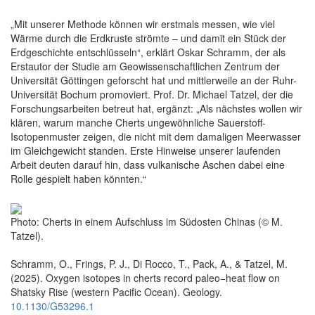
„Mit unserer Methode können wir erstmals messen, wie viel
Wärme durch die Erdkruste strömte – und damit ein Stück der
Erdgeschichte entschlüsseln“, erklärt Oskar Schramm, der als
Erstautor der Studie am Geowissenschaftlichen Zentrum der
Universität Göttingen geforscht hat und mittlerweile an der Ruhr-
Universität Bochum promoviert. Prof. Dr. Michael Tatzel, der die
Forschungsarbeiten betreut hat, ergänzt: „Als nächstes wollen wir
klären, warum manche Cherts ungewöhnliche Sauerstoff-
Isotopenmuster zeigen, die nicht mit dem damaligen Meerwasser
im Gleichgewicht standen. Erste Hinweise unserer laufenden
Arbeit deuten darauf hin, dass vulkanische Aschen dabei eine
Rolle gespielt haben könnten.“
Photo: Cherts in einem Aufschluss im Südosten Chinas (© M.
Tatzel).
Schramm, O., Frings, P. J., Di Rocco, T., Pack, A., & Tatzel, M.
(2025). Oxygen isotopes in cherts record paleo−heat flow on
Shatsky Rise (western Pacific Ocean). Geology.
10.1130/G53296.1