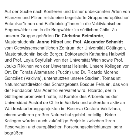
Auf der Suche nach Koniferen und bisher unbekannten Arten von
Pflanzen und Pilzen reiste eine begeisterte Gruppe europäischer
Botaniker*innen und Paläobiolog*innen in die Valdivianischen
Regenwälder und in die Bergwälder im südlichen Chile. Zu
unserer Gruppe gehörten
Dr. Christina Beimforde
,
Masterstudentin
Janne Hüttel
und
Prof. Alexander Schmidt
vom Geowissenschaftlichen Zentrum der Universität Göttingen,
Masterstudentin Isolde Berger, Doktorandin Katharina Halbwidl
und Prof. Leyla Seyfullah von der Universität Wien sowie Prof.
Jouko Rikkinen von der Universität Helsinki. Unsere Kollegen vor
Ort, Dr. Tomás Altamirano (Pucón) und Dr. Ricardo Moreno
González (Valdivia), unterstützten unsere Studien. Tomás ist
Naturschutzdirektor des Schutzgebiets Bosque Pehuén, das von
der Fundación Mar Adentro verwaltet wird. Ricardo, der in
Göttingen promoviert hatte, ist Kurator des Arboretums der
Universidad Austral de Chile in Valdivia und außerdem aktiv an
Waldrestaurierungsprojekten im Reserva Costera Valdiviana,
einem weiteren großen Naturschutzgebiet, beteiligt. Beide
Kollegen würden auch zukünftige Projekte zwischen ihren
Reservaten und europäischen Forschungseinrichtungen sehr
begrüßen.