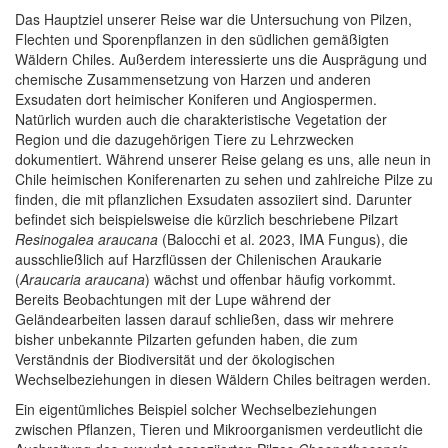
Das Hauptziel unserer Reise war die Untersuchung von Pilzen,
Flechten und Sporenpflanzen in den südlichen gemäßigten
Wäldern Chiles. Außerdem interessierte uns die Ausprägung und
chemische Zusammensetzung von Harzen und anderen
Exsudaten dort heimischer Koniferen und Angiospermen.
Natürlich wurden auch die charakteristische Vegetation der
Region und die dazugehörigen Tiere zu Lehrzwecken
dokumentiert. Während unserer Reise gelang es uns, alle neun in
Chile heimischen Koniferenarten zu sehen und zahlreiche Pilze zu
finden, die mit pflanzlichen Exsudaten assoziiert sind. Darunter
befindet sich beispielsweise die kürzlich beschriebene Pilzart
Resinogalea araucana
(Balocchi et al. 2023, IMA Fungus), die
ausschließlich auf Harzflüssen der Chilenischen Araukarie
(
Araucaria araucana
) wächst und offenbar häufig vorkommt.
Bereits Beobachtungen mit der Lupe während der
Geländearbeiten lassen darauf schließen, dass wir mehrere
bisher unbekannte Pilzarten gefunden haben, die zum
Verständnis der Biodiversität und der ökologischen
Wechselbeziehungen in diesen Wäldern Chiles beitragen werden.
Ein eigentümliches Beispiel solcher Wechselbeziehungen
zwischen Pflanzen, Tieren und Mikroorganismen verdeutlicht die