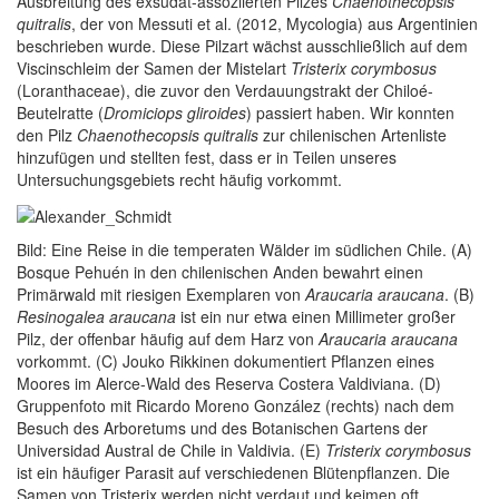
Ausbreitung des exsudat-assoziierten Pilzes
Chaenothecopsis
quitralis
, der von Messuti et al. (2012, Mycologia) aus Argentinien
beschrieben wurde. Diese Pilzart wächst ausschließlich auf dem
Viscinschleim der Samen der Mistelart
Tristerix corymbosus
(Loranthaceae), die zuvor den Verdauungstrakt der Chiloé-
Beutelratte (
Dromiciops gliroides
) passiert haben. Wir konnten
den Pilz
Chaenothecopsis quitralis
zur chilenischen Artenliste
hinzufügen und stellten fest, dass er in Teilen unseres
Untersuchungsgebiets recht häufig vorkommt.
Bild: Eine Reise in die temperaten Wälder im südlichen Chile. (A)
Bosque Pehuén in den chilenischen Anden bewahrt einen
Primärwald mit riesigen Exemplaren von
Araucaria araucana
. (B)
Resinogalea araucana
ist ein nur etwa einen Millimeter großer
Pilz, der offenbar häufig auf dem Harz von
Araucaria araucana
vorkommt. (C) Jouko Rikkinen dokumentiert Pflanzen eines
Moores im Alerce-Wald des Reserva Costera Valdiviana. (D)
Gruppenfoto mit Ricardo Moreno González (rechts) nach dem
Besuch des Arboretums und des Botanischen Gartens der
Universidad Austral de Chile in Valdivia. (E)
Tristerix corymbosus
ist ein häufiger Parasit auf verschiedenen Blütenpflanzen. Die
Samen von Tristerix werden nicht verdaut und keimen oft,