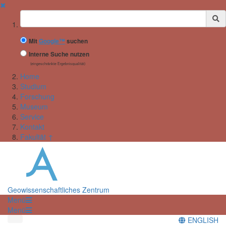
✖
Suchbegriff
Mit
Google™
suchen
Interne Suche nutzen
(eingeschränkte Ergebnisqualität)
Home
Studium
Forschung
Museum
Service
Kontakt
Fakultät ↑
Geowissenschaftliches Zentrum
Menü
Menü
ENGLISH