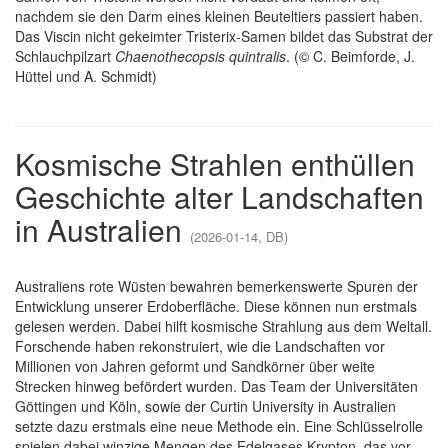
nachdem sie den Darm eines kleinen Beuteltiers passiert haben.
Das Viscin nicht gekeimter Tristerix-Samen bildet das Substrat der
Schlauchpilzart
Chaenothecopsis quintralis
. (© C. Beimforde, J.
Hüttel und A. Schmidt)
Kosmische Strahlen enthüllen
Geschichte alter Landschaften
in Australien
(2026-01-14, DB)
Australiens rote Wüsten bewahren bemerkenswerte Spuren der
Entwicklung unserer Erdoberfläche. Diese können nun erstmals
gelesen werden. Dabei hilft kosmische Strahlung aus dem Weltall.
Forschende haben rekonstruiert, wie die Landschaften vor
Millionen von Jahren geformt und Sandkörner über weite
Strecken hinweg befördert wurden. Das Team der Universitäten
Göttingen und Köln, sowie der Curtin University in Australien
setzte dazu erstmals eine neue Methode ein. Eine Schlüsselrolle
spielen dabei winzige Mengen des Edelgases Krypton, das vor