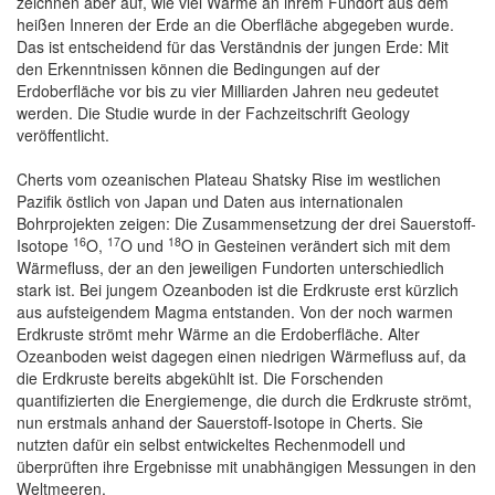
zeichnen aber auf, wie viel Wärme an ihrem Fundort aus dem
heißen Inneren der Erde an die Oberfläche abgegeben wurde.
Das ist entscheidend für das Verständnis der jungen Erde: Mit
den Erkenntnissen können die Bedingungen auf der
Erdoberfläche vor bis zu vier Milliarden Jahren neu gedeutet
werden. Die Studie wurde in der Fachzeitschrift Geology
veröffentlicht.
Cherts vom ozeanischen Plateau Shatsky Rise im westlichen
Pazifik östlich von Japan und Daten aus internationalen
Bohrprojekten zeigen: Die Zusammensetzung der drei Sauerstoff-
16
17
18
Isotope
O,
O und
O in Gesteinen verändert sich mit dem
Wärmefluss, der an den jeweiligen Fundorten unterschiedlich
stark ist. Bei jungem Ozeanboden ist die Erdkruste erst kürzlich
aus aufsteigendem Magma entstanden. Von der noch warmen
Erdkruste strömt mehr Wärme an die Erdoberfläche. Alter
Ozeanboden weist dagegen einen niedrigen Wärmefluss auf, da
die Erdkruste bereits abgekühlt ist. Die Forschenden
quantifizierten die Energiemenge, die durch die Erdkruste strömt,
nun erstmals anhand der Sauerstoff-Isotope in Cherts. Sie
nutzten dafür ein selbst entwickeltes Rechenmodell und
überprüften ihre Ergebnisse mit unabhängigen Messungen in den
Weltmeeren.