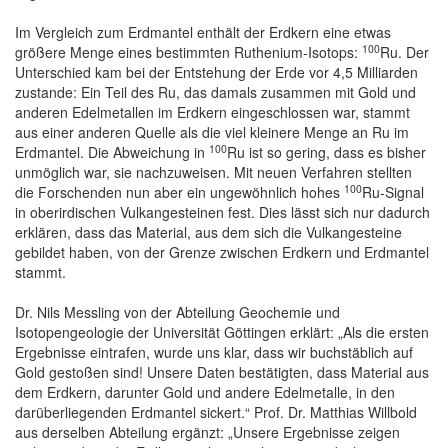
Im Vergleich zum Erdmantel enthält der Erdkern eine etwas
100
größere Menge eines bestimmten Ruthenium-Isotops:
Ru. Der
Unterschied kam bei der Entstehung der Erde vor 4,5 Milliarden
zustande: Ein Teil des Ru, das damals zusammen mit Gold und
anderen Edelmetallen im Erdkern eingeschlossen war, stammt
aus einer anderen Quelle als die viel kleinere Menge an Ru im
100
Erdmantel. Die Abweichung in
Ru ist so gering, dass es bisher
unmöglich war, sie nachzuweisen. Mit neuen Verfahren stellten
100
die Forschenden nun aber ein ungewöhnlich hohes
Ru-Signal
in oberirdischen Vulkangesteinen fest. Dies lässt sich nur dadurch
erklären, dass das Material, aus dem sich die Vulkangesteine
gebildet haben, von der Grenze zwischen Erdkern und Erdmantel
stammt.
Dr. Nils Messling von der Abteilung Geochemie und
Isotopengeologie der Universität Göttingen erklärt: „Als die ersten
Ergebnisse eintrafen, wurde uns klar, dass wir buchstäblich auf
Gold gestoßen sind! Unsere Daten bestätigten, dass Material aus
dem Erdkern, darunter Gold und andere Edelmetalle, in den
darüberliegenden Erdmantel sickert.“ Prof. Dr. Matthias Willbold
aus derselben Abteilung ergänzt: „Unsere Ergebnisse zeigen