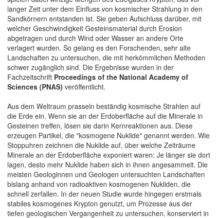
langer Zeit unter dem Einfluss von kosmischer Strahlung in den
Sandkörnern entstanden ist. Sie geben Aufschluss darüber, mit
welcher Geschwindigkeit Gesteinsmaterial durch Erosion
abgetragen und durch Wind oder Wasser an andere Orte
verlagert wurden. So gelang es den Forschenden, sehr alte
Landschaften zu untersuchen, die mit herkömmlichen Methoden
schwer zugänglich sind. Die Ergebnisse wurden in der
Fachzeitschrift
Proceedings of the National Academy of
Sciences (PNAS)
veröffentlicht.
Aus dem Weltraum prasseln beständig kosmische Strahlen auf
die Erde ein. Wenn sie an der Erdoberfläche auf die Minerale in
Gesteinen treffen, lösen sie darin Kernreaktionen aus. Diese
erzeugen Partikel, die "kosmogene Nuklide" genannt werden. Wie
Stoppuhren zeichnen die Nuklide auf, über welche Zeiträume
Minerale an der Erdoberfläche exponiert waren: Je länger sie dort
lagen, desto mehr Nuklide haben sich in ihnen angesammelt. Die
meisten Geologinnen und Geologen untersuchten Landschaften
bislang anhand von radioaktiven kosmogenen Nukliden, die
schnell zerfallen. In der neuen Studie wurde hingegen erstmals
stabiles kosmogenes Krypton genutzt, um Prozesse aus der
tiefen geologischen Vergangenheit zu untersuchen, konserviert in