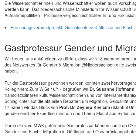
Die Wissenschaftlerinnen und Wissenschaftler wollen auch Vorschlä
werden kann. Das Niedersächsische Ministerium für Wissenschaft und
Aufnahmepolitiken - Prozesse vergeschlechtlichter In- und Exklusio
Forschungsverbundprojekt: Geschlechterverhältnisse und Flucht
Gastprofessur Gender und Migra
Wir freuen uns ankündigen zu dürfen, dass wir in Zusammenarbeit 
des Netzwerkes für Gender & Migration @Niedersachsen eine zwei
haben.
Für die Gastprofessur gewonnen werden konnten zwei hervorragend 
Kolleginnen: Zum WiSe 16/17 begrüßen wir
Dr. Susanne Hofmann
transdisziplinären kulturwissenschaftlichen und von lateinamerikani
Schlaglichter auf die aktuellen Debatten um Migration, Sexualität 
17 haben wir das Glück von
Prof. Dr. Zeynep Kıvılcım
(Istanbul Univ
gendersensibler Expertise rund um das Thema Flucht aus Syrien zu p
Durch die vom MWK geförderte Gastprofessur können somit ab Okt
Gender und Flucht_Migration in Göttingen und Osnabrück angebote