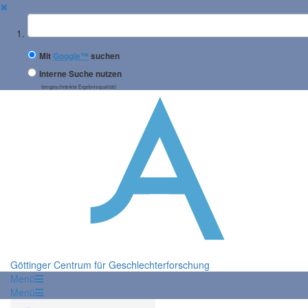
✖
Suchbegriff
Mit
Google™
suchen
Interne Suche nutzen
(eingeschränkte Ergebnisqualität)
Göttinger Centrum für Geschlechterforschung
Menü
Menü