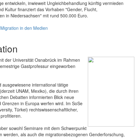
ge entwickeln, inwieweit Ungleichbehandlung künftig vermieden
 Kultur finanziert das Vorhaben "Gender, Flucht,
nen in Niedersachsen" mit rund 500.000 Euro.
-Migration in den Medien
tion
mit der Universität Osnabrück im Rahmen
semestrige Gastprofessur eingeworben
ausgewiesene international tätige
(derzeit UNAM, Mexiko), die durch ihren
schen Debatten informierten Blick neue
und Grenzen in Europa werfen wird. Im SoSe
ersity, Türkei) rechtswissenschaftlicher,
rofitieren.
ober sowohl Seminare mit dem Schwerpunkt
n werden, als auch die migrationsbezogenen Genderforschung,