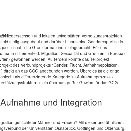
@Niedersachsen und lokalen universitären Vernetzungsprojekten
feld stetig ausgebaut und darüber hinaus eine Genderexpertise in
esellschaftliche Grenzformationen" eingebracht. Für das
Hofmann (Themenfeld: Migration, Sexualität und Grenzen in Europa)
 Syrien) gewonnen werden. Außerdem konnte das Teilprojekt
projekt des Verbundprojekts "Gender, Flucht, Aufnahmepolitiken.
n") direkt an das GCG angebunden werden. Überdies ist die enge
chlecht als differenzierende Kategorie im Aufnahmeprozess -
terstützungsstrukturen" ein überaus großer Gewinn für das GCG
 Aufnahme und Integration
egration geflüchteter Männer und Frauen? Mit dieser und ähnlichen
ngsverbund der Universitäten Osnabrück, Göttingen und Oldenburg.