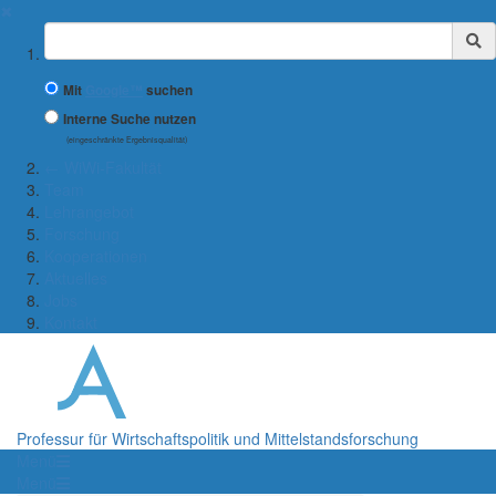
✖
Suchbegriff
Mit
Google™
suchen
Interne Suche nutzen
(eingeschränkte Ergebnisqualität)
← WiWi-Fakultät
Team
Lehrangebot
Forschung
Kooperationen
Aktuelles
Jobs
Kontakt
Professur für Wirtschaftspolitik und Mittelstandsforschung
Menü
Menü