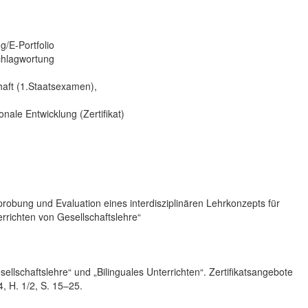
ng/E-Portfolio
schlagwortung
haft (1.Staatsexamen),
onale Entwicklung (Zertifikat)
robung und Evaluation eines interdisziplinären Lehrkonzepts für
rrichten von Gesellschaftslehre“
ellschaftslehre“ und „Bilinguales Unterrichten“. Zertifikatsangebote
, H. 1/2, S. 15–25.