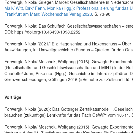
Forwergk, Nikola/ Grieger, Marcel: Gesellschaftslehre in Niedersa
Maik/ Witt, Dirk/ Fenn, Monika (Hgg.): Professionalisierung für das 
Frankfurt am Main: Wochenschau Verlag 2023
, S. 73-90.
Forwergk, Nikola: Das Schulfach Gesellschaftswissenschaften – eine
DOI: https://doi.org/10.46499/1998.2252
Forwergk, Nikola (2021/i.E.): Hagelschlag und Hexenschuss – Über
Auswirkungen, in: Umweltgeschichte (Fundus – Quellen für den Gesc
Forwergk, Nikola/ Moschek, Wolfgang (2016): Gewagte Experimente. I
(Gesellschafts- und Geschichtswissenschaften und MINT) in der Refle
Charlotte/ John, Anke u.a. (Hgg.): Geschichte im interdisziplinären
Grenzverschiebungen, Göttingen 2016 (=Beihefte zur Zeitschrift für 
Vorträge
Forwergk, Nikola (2020): Das Göttinger Zertifikatsmodell: „Gesellsc
brauchen (zukünftige) Lehrkräfte für das Fach GeWi?“ vom 10.-11.
Forwergk, Nikola/ Moschek, Wolfgang (2015): Gewagte Experimente. I
Vortrag auf der 21. Zweijahrestagung der Konferenz für Geschichtsdi