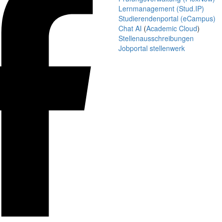
Lernmanagement (Stud.IP)
Studierendenportal (eCampus)
Chat AI
(
Academic Cloud
)
Stellenausschreibungen
Jobportal stellenwerk