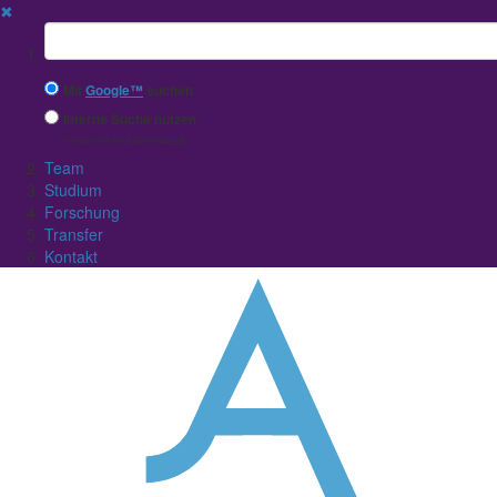
✖
Suchbegriff
Mit
Google™
suchen
Interne Suche nutzen
(eingeschränkte Ergebnisqualität)
Team
Studium
Forschung
Transfer
Kontakt