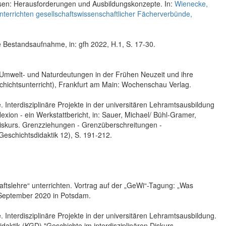
chsen: Herausforderungen und Ausbildungskonzepte. In:
Wienecke,
Unterrichten gesellschaftswissenschaftlicher Fächerverbünde,
 Bestandsaufnahme, in: gfh 2022, H.1, S. 17-30.
 Umwelt- und Naturdeutungen in der Frühen Neuzeit und ihre
hichtsunterricht), Frankfurt am Main: Wochenschau Verlag.
nterdisziplinäre Projekte in der universitären Lehramtsausbildung
xion - ein Werkstattbericht, in: Sauer, Michael/ Bühl-Gramer,
 Diskurs. Grenzziehungen - Grenzüberschreitungen -
Geschichtsdidaktik 12), S. 191-212.
haftslehre“ unterrichten. Vortrag auf der „GeWi“-Tagung: „Was
 September 2020 in Potsdam.
nterdisziplinäre Projekte in der universitären Lehramtsausbildung.
daktik (KGD) "Geschichte im interdisziplinären Diskurs.