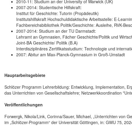
2010-11: Studium an der University of Warwick (UK)
2007-2014: Studentische Hilfskraft:
Institut für Geschichte: Tutorin (Propädeutik)
Institutshilfskraft Hochschuldidaktische Arbeitsstelle: E-Learni
Fachbereichsbibliothek Politik/Geschichte: Ausleihe, RVK-Be
2007-2014: Studium an der TU Darmstadt:
Lehramt an Gymnasien, Fächer Geschichte/Politik und Wirtsc
Joint-BA Geschichte/ Politik (B.A)
Interdisziplinäres Zertifikatsstudium: Technologie und internati
2007: Abitur am Max-Planck-Gymnasium in Groß-Umstadt
Hauptarbeitsgebiete
Schlözer Programm Lehrerbildung: Entwicklung, Implementation, Erp
das Unterrichten von Gesellschaftslehre; Netzwerkkoordination "Unte
Veröffentlichungen
Forwergk, Nikola/Link, Corinna/Sauer, Michael, „Unterrichten von Ges
im „Schlözer-Programm“ der Universität Göttingen, in: GWU 75, 2024