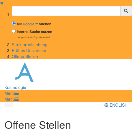
✖
Suchbegriff
Mit
Google™
suchen
Interne Suche nutzen
(eingeschränkte Ergebnisqualität)
Strukturentstehung
Frühes Universum
Offene Stellen
Kosmologie
Menü
Menü
ENGLISH
Offene Stellen