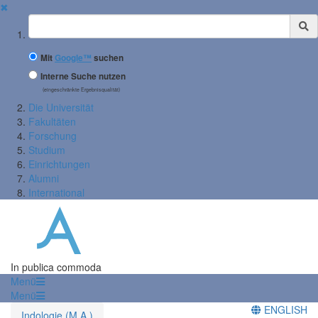
✖
Suchbegriff
Mit
Google™
suchen
Interne Suche nutzen
(eingeschränkte Ergebnisqualität)
Die Universität
Fakultäten
Forschung
Studium
Einrichtungen
Alumni
International
In publica commoda
Menü
Menü
ENGLISH
Indologie (M.A.)