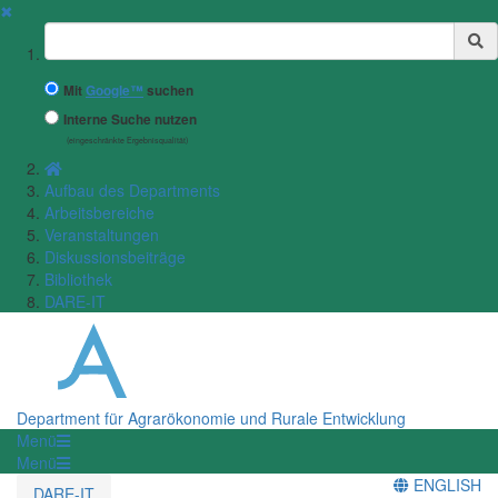
✖
Suchbegriff
Mit
Google™
suchen
Interne Suche nutzen
(eingeschränkte Ergebnisqualität)
Aufbau des Departments
Arbeitsbereiche
Veranstaltungen
Diskussionsbeiträge
Bibliothek
DARE-IT
Department für Agrarökonomie und Rurale Entwicklung
Menü
Menü
ENGLISH
DARE-IT