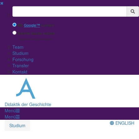
✖
Suchbegriff
Mit
Google™
suchen
Interne Suche nutzen
(eingeschränkte Ergebnisqualität)
Team
Studium
Forschung
Transfer
Kontakt
Didaktik der Geschichte
Menü
Menü
ENGLISH
Studium