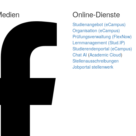
Medien
Online-Dienste
Studienangebot (eCampus)
Organisation (eCampus)
Prüfungsverwaltung (FlexNow)
Lernmanagement (Stud.IP)
Studierendenportal (eCampus)
Chat AI
(
Academic Cloud
)
Stellenausschreibungen
Jobportal stellenwerk