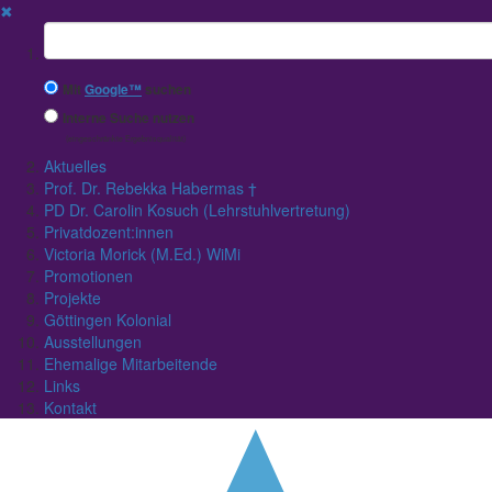
✖
Suchbegriff
Mit
Google™
suchen
Interne Suche nutzen
(eingeschränkte Ergebnisqualität)
Aktuelles
Prof. Dr. Rebekka Habermas †
PD Dr. Carolin Kosuch (Lehrstuhlvertretung)
Privatdozent:innen
Victoria Morick (M.Ed.) WiMi
Promotionen
Projekte
Göttingen Kolonial
Ausstellungen
Ehemalige Mitarbeitende
Links
Kontakt