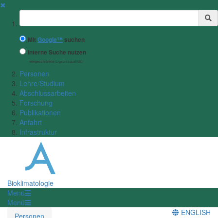
✖
Suchbegriff
Mit
Google™
suchen
Interne Suche nutzen
(eingeschränkte Ergebnisqualität)
Personen
Lehre/Studium
Abschlussarbeiten
Forschung
Publikationen
Anfahrt
Infrastruktur
Bioklimatologie
Menü
Menü
ENGLISH
Personen