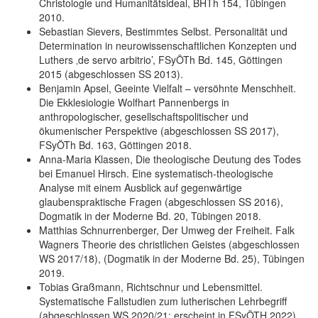
Christologie und Humanitätsideal, BHTh 154, Tübingen
2010.
Sebastian Sievers, Bestimmtes Selbst. Personalität und
Determination in neurowissenschaftlichen Konzepten und
Luthers ‚de servo arbitrio’, FSyÖTh Bd. 145, Göttingen
2015 (abgeschlossen SS 2013).
Benjamin Apsel, Geeinte Vielfalt – versöhnte Menschheit.
Die Ekklesiologie Wolfhart Pannenbergs in
anthropologischer, gesellschaftspolitischer und
ökumenischer Perspektive (abgeschlossen SS 2017),
FSyÖTh Bd. 163, Göttingen 2018.
Anna-Maria Klassen, Die theologische Deutung des Todes
bei Emanuel Hirsch. Eine systematisch-theologische
Analyse mit einem Ausblick auf gegenwärtige
glaubenspraktische Fragen (abgeschlossen SS 2016),
Dogmatik in der Moderne Bd. 20, Tübingen 2018.
Matthias Schnurrenberger, Der Umweg der Freiheit. Falk
Wagners Theorie des christlichen Geistes (abgeschlossen
WS 2017/18), (Dogmatik in der Moderne Bd. 25), Tübingen
2019.
Tobias Graßmann, Richtschnur und Lebensmittel.
Systematische Fallstudien zum lutherischen Lehrbegriff
(abgeschlossen WS 2020/21; erscheint in FSyÖTH 2022).