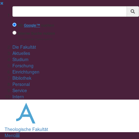
✖
Suchbegriff
Mit
Google™
suchen
Interne Suche nutzen
(eingeschränkte Ergebnisqualität)
Die Fakultät
Aktuelles
Studium
Forschung
Einrichtungen
Bibliothek
Personal
Service
Intern
Theologische Fakultät
Menü