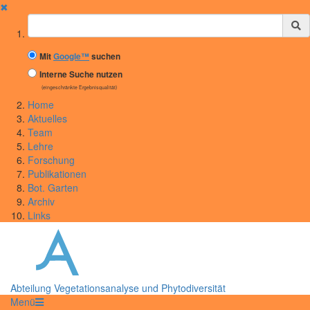
✖
Suchbegriff
Mit
Google™
suchen
Interne Suche nutzen
(eingeschränkte Ergebnisqualität)
Home
Aktuelles
Team
Lehre
Forschung
Publikationen
Bot. Garten
Archiv
Links
Abteilung Vegetationsanalyse und Phytodiversität
Menü