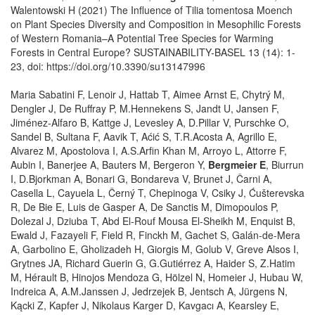
Walentowski H (2021) The Influence of Tilia tomentosa Moench
on Plant Species Diversity and Composition in Mesophilic Forests
of Western Romania–A Potential Tree Species for Warming
Forests in Central Europe? SUSTAINABILITY-BASEL 13 (14): 1-
23, doi: https://doi.org/10.3390/su13147996
Maria Sabatini F, Lenoir J, Hattab T, Aimee Arnst E, Chytrý M,
Dengler J, De Ruffray P, M.Hennekens S, Jandt U, Jansen F,
Jiménez-Alfaro B, Kattge J, Levesley A, D.Pillar V, Purschke O,
Sandel B, Sultana F, Aavik T, Aćić S, T.R.Acosta A, Agrillo E,
Alvarez M, Apostolova I, A.S.Arfin Khan M, Arroyo L, Attorre F,
Aubin I, Banerjee A, Bauters M, Bergeron Y,
Bergmeier E
, Biurrun
I, D.Bjorkman A, Bonari G, Bondareva V, Brunet J, Čarni A,
Casella L, Cayuela L, Černý T, Chepinoga V, Csiky J, Ćušterevska
R, De Bie E, Luis de Gasper A, De Sanctis M, Dimopoulos P,
Dolezal J, Dziuba T, Abd El-Rouf Mousa El-Sheikh M, Enquist B,
Ewald J, Fazayeli F, Field R, Finckh M, Gachet S, Galán-de-Mera
A, Garbolino E, Gholizadeh H, Giorgis M, Golub V, Greve Alsos I,
Grytnes JA, Richard Guerin G, G.Gutiérrez A, Haider S, Z.Hatim
M, Hérault B, Hinojos Mendoza G, Hölzel N, Homeier J, Hubau W,
Indreica A, A.M.Janssen J, Jedrzejek B, Jentsch A, Jürgens N,
Kącki Z, Kapfer J, Nikolaus Karger D, Kavgacı A, Kearsley E,