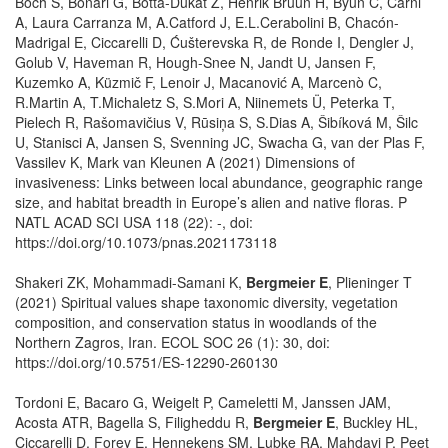
Boch S, Bonari G, Botta-Dukát Z, Henrik Bruun H, Byun C, Čarni
A, Laura Carranza M, A.Catford J, E.L.Cerabolini B, Chacón-
Madrigal E, Ciccarelli D, Ćušterevska R, de Ronde I, Dengler J,
Golub V, Haveman R, Hough-Snee N, Jandt U, Jansen F,
Kuzemko A, Küzmič F, Lenoir J, Macanović A, Marcenò C,
R.Martin A, T.Michaletz S, S.Mori A, Niinemets Ü, Peterka T,
Pielech R, Rašomavičius V, Rūsiņa S, S.Dias A, Šibíková M, Šilc
U, Stanisci A, Jansen S, Svenning JC, Swacha G, van der Plas F,
Vassilev K, Mark van Kleunen A (2021) Dimensions of
invasiveness: Links between local abundance, geographic range
size, and habitat breadth in Europe’s alien and native floras. P
NATL ACAD SCI USA 118 (22): -, doi:
https://doi.org/10.1073/pnas.2021173118
Shakeri ZK, Mohammadi-Samani K,
Bergmeier E
, Plieninger T
(2021) Spiritual values shape taxonomic diversity, vegetation
composition, and conservation status in woodlands of the
Northern Zagros, Iran. ECOL SOC 26 (1): 30, doi:
https://doi.org/10.5751/ES-12290-260130
Tordoni E, Bacaro G, Weigelt P, Cameletti M, Janssen JAM,
Acosta ATR, Bagella S, Filigheddu R,
Bergmeier E
, Buckley HL,
Ciccarelli D, Forey E, Hennekens SM, Lubke RA, Mahdavi P, Peet