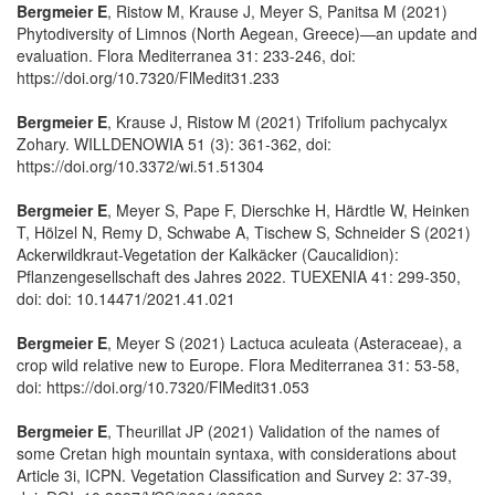
Bergmeier E
, Ristow M, Krause J, Meyer S, Panitsa M (2021)
Phytodiversity of Limnos (North Aegean, Greece)—an update and
evaluation. Flora Mediterranea 31: 233-246, doi:
https://doi.org/10.7320/FlMedit31.233
Bergmeier E
, Krause J, Ristow M (2021) Trifolium pachycalyx
Zohary. WILLDENOWIA 51 (3): 361-362, doi:
https://doi.org/10.3372/wi.51.51304
Bergmeier E
, Meyer S, Pape F, Dierschke H, Härdtle W, Heinken
T, Hölzel N, Remy D, Schwabe A, Tischew S, Schneider S (2021)
Ackerwildkraut-Vegetation der Kalkäcker (Caucalidion):
Pflanzengesellschaft des Jahres 2022. TUEXENIA 41: 299-350,
doi: doi: 10.14471/2021.41.021
Bergmeier E
, Meyer S (2021) Lactuca aculeata (Asteraceae), a
crop wild relative new to Europe. Flora Mediterranea 31: 53-58,
doi: https://doi.org/10.7320/FlMedit31.053
Bergmeier E
, Theurillat JP (2021) Validation of the names of
some Cretan high mountain syntaxa, with considerations about
Article 3i, ICPN. Vegetation Classification and Survey 2: 37-39,