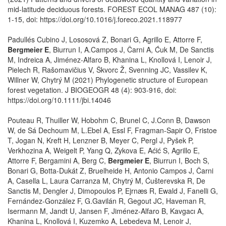
mid-latitude deciduous forests. FOREST ECOL MANAG 487 (10):
1-15, doi: https://doi.org/10.1016/j.foreco.2021.118977
Padullés Cubino J, Lososová Z, Bonari G, Agrillo E, Attorre F,
Bergmeier E
, Biurrun I, A.Campos J, Čarni A, Ćuk M, De Sanctis
M, Indreica A, Jiménez-Alfaro B, Khanina L, Knollová I, Lenoir J,
Pielech R, Rašomavičius V, Škvorc Ž, Svenning JC, Vassilev K,
Willner W, Chytrý M (2021) Phylogenetic structure of European
forest vegetation. J BIOGEOGR 48 (4): 903-916, doi:
https://doi.org/10.1111/jbi.14046
Pouteau R, Thuiller W, Hobohm C, Brunel C, J.Conn B, Dawson
W, de Sá Dechoum M, L.Ebel A, Essl F, Fragman-Sapir O, Fristoe
T, Jogan N, Kreft H, Lenzner B, Meyer C, Pergl J, Pyšek P,
Verkhozina A, Weigelt P, Yang Q, Zykova E, Aćić S, Agrillo E,
Attorre F, Bergamini A, Berg C,
Bergmeier E
, Biurrun I, Boch S,
Bonari G, Botta-Dukát Z, Bruelheide H, Antonio Campos J, Čarni
A, Casella L, Laura Carranza M, Chytrý M, Ćušterevska R, De
Sanctis M, Dengler J, Dimopoulos P, Ejrnæs R, Ewald J, Fanelli G,
Fernández-González F, G.Gavilán R, Gegout JC, Haveman R,
Isermann M, Jandt U, Jansen F, Jiménez-Alfaro B, Kavgacı A,
Khanina L, Knollová I, Kuzemko A, Lebedeva M, Lenoir J,