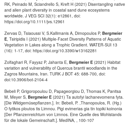
RK, Peinado M, Sciandrello S, Kreft H (2021) Disentangling native
and alien plant diversity in coastal sand dune ecosystems
worldwide. J VEG SCI 32(1): e12861, doi:
https://doi.org/10.1111/jvs.12961
Zervas D, Tsiaoussi V, S.Kallimanis A, Dimopoulos P,
Bergmeier
E
, Tsiripidis I (2021) Multiple-Facet Diversity Patterns of Aquatic
Vegetation in Lakes along a Trophic Gradient. WATER-SUI 13
(16): 1-17, doi: https://doi.org/10.3390/w13162281
Zolfaghari R, Fayyaz P, Jahanta E,
Bergmeier E
(2021) Habitat
variation and vulnerability of Quercus brantii woodlands in the
Zagros Mountains, Iran. TURK J BOT 45: 688-700, doi:
doi:10.3906/bot-2104-4
Bebeli P, Grigoropoulou D, Papageorgiou D, Thomas K, Panitsa
M, Meyer S,
Bergmeier E
(2021) Ta autofyi lachanevomena fyta.
[Die Wildgemüsepflanzen.]. In: Bebeli, P. ,Thanopoulos, R. (Hg.)
O fytikos ploutos tis Limnou. Pigi evimerias gia tin topiki koinonia
[Der Pflanzenreichtum von Limnos. Eine Quelle des Wohlstands
für die lokale Gemeinschaft.]. MedINA, , 100-107