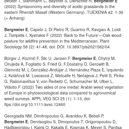
Becker T, Stahlmann C, Bayindir S, Dierschke H,
Bergmeier E
(2022) Syntaxonomy and diversity of acidic grasslands in the
eastern Rhenish Massif (Western Germany). TUEXENIA 42: 1-36
(+ Anhang)
Bergmeier E
, Capelo J, Di Pietro R, Guarino R, Kavgacı A, Loidi
J, Tsiripidis I, Xystrakis F (2022) ‘Back to the Future’—Oak wood-
pasture for wildfire prevention in the Mediterranean. Plant
Sociology 58 (2): 41-48, doi: DOI: 10.3897/pls2021582/04
Bürger J, Küzmič F, Šilc U, Jansen F,
Bergmeier E
, Chytrý M,
Cirujeda A, Fogliatto S, Fried G, F.Dostatny D, Gerowitt B,
Glemnitz M, L.González-Andújar J, Hernández Plaza E, Izquierdo
J, Kolářová M, Lososová Z, Metcalfe H, Ņečajeva J, Petit S, Pinke
G, Rašomavičius V, von Redwitz C, Schumacher M, Ulber L,
Vidotto F (2022) Two sides of one medal: Arable weed vegetation
of Europe in phytosociological data compared to agronomical
weed surveys. APPL VEG SCI 25 (1): 1-13, doi:
ttps://doi.org/10.1111/avsc.12460
Georgiadis NM, Dimitropoulos G, Avanidou K, Bebeli P,
Bergmeier E
, Dervisoglou S, Dimopoulos T, Grigoropoulou D,
Hadjigeorgiou I, Kairis O, Kakalis E, Kosmas K, Meyer S, Panitsa