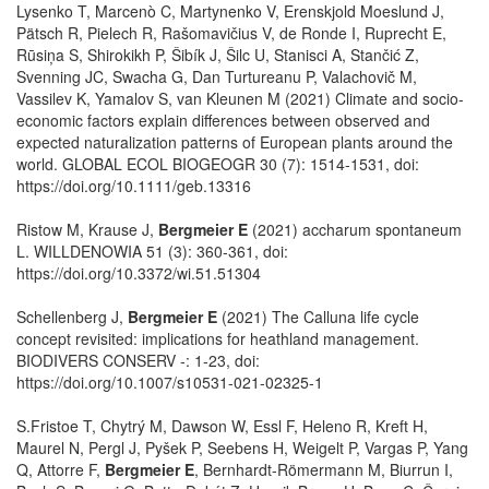
Lysenko T, Marcenò C, Martynenko V, Erenskjold Moeslund J,
Pätsch R, Pielech R, Rašomavičius V, de Ronde I, Ruprecht E,
Rūsiņa S, Shirokikh P, Šibík J, Šilc U, Stanisci A, Stančić Z,
Svenning JC, Swacha G, Dan Turtureanu P, Valachovič M,
Vassilev K, Yamalov S, van Kleunen M (2021) Climate and socio-
economic factors explain differences between observed and
expected naturalization patterns of European plants around the
world. GLOBAL ECOL BIOGEOGR 30 (7): 1514-1531, doi:
https://doi.org/10.1111/geb.13316
Ristow M, Krause J,
Bergmeier E
(2021) accharum spontaneum
L. WILLDENOWIA 51 (3): 360-361, doi:
https://doi.org/10.3372/wi.51.51304
Schellenberg J,
Bergmeier E
(2021) The Calluna life cycle
concept revisited: implications for heathland management.
BIODIVERS CONSERV -: 1-23, doi:
https://doi.org/10.1007/s10531-021-02325-1
S.Fristoe T, Chytrý M, Dawson W, Essl F, Heleno R, Kreft H,
Maurel N, Pergl J, Pyšek P, Seebens H, Weigelt P, Vargas P, Yang
Q, Attorre F,
Bergmeier E
, Bernhardt-Römermann M, Biurrun I,