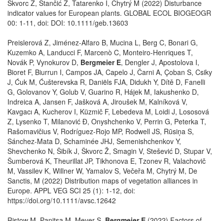
Škvorc Ž, Stančić Z, Tatarenko I, Chytrý M (2022) Disturbance
indicator values for European plants. GLOBAL ECOL BIOGEOGR
00: 1-11, doi: DOI: 10.1111/geb.13603
Preislerová Z, Jiménez-Alfaro B, Mucina L, Berg C, Bonari G,
Kuzemko A, Landucci F, Marcenò C, Monteiro-Henriques T,
Novák P, Vynokurov D,
Bergmeier E
, Dengler J, Apostolova I,
Bioret F, Biurrun I, Campos JA, Capelo J, Čarni A, Çoban S, Csiky
J, Ćuk M, Ćušterevska R, Daniëls FJA, Didukh Y, Dítě D, Fanelli
G, Golovanov Y, Golub V, Guarino R, Hájek M, Iakushenko D,
Indreica A, Jansen F, Jašková A, Jiroušek M, Kalníková V,
Kavgacı A, Kucherov I, Küzmič F, Lebedeva M, Loidi J, Lososová
Z, Lysenko T, Milanović Đ, Onyshchenko V, Perrin G, Peterka T,
Rašomavičius V, Rodríguez-Rojo MP, Rodwell JS, Rūsiņa S,
Sánchez-Mata D, Schaminée JHJ, Semenishchenkov Y,
Shevchenko N, Šibík J, Škvorc Ž, Smagin V, Stešević D, Stupar V,
Šumberová K, Theurillat JP, Tikhonova E, Tzonev R, Valachovič
M, Vassilev K, Willner W, Yamalov S, Večeřa M, Chytrý M, De
Sanctis, M (2022) Distribution maps of vegetation alliances in
Europe. APPL VEG SCI 25 (1): 1-12, doi:
https://doi.org/10.1111/avsc.12642
Ristow M, Panitsa M, Meyer S,
Bergmeier E
(2022) Factors of