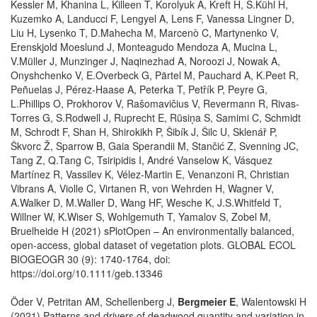
Kessler M, Khanina L, Killeen T, Korolyuk A, Kreft H, S.Kühl H,
Kuzemko A, Landucci F, Lengyel A, Lens F, Vanessa Lingner D,
Liu H, Lysenko T, D.Mahecha M, Marcenò C, Martynenko V,
Erenskjold Moeslund J, Monteagudo Mendoza A, Mucina L,
V.Müller J, Munzinger J, Naqinezhad A, Noroozi J, Nowak A,
Onyshchenko V, E.Overbeck G, Pärtel M, Pauchard A, K.Peet R,
Peñuelas J, Pérez-Haase A, Peterka T, Petřík P, Peyre G,
L.Phillips O, Prokhorov V, Rašomavičius V, Revermann R, Rivas-
Torres G, S.Rodwell J, Ruprecht E, Rūsiņa S, Samimi C, Schmidt
M, Schrodt F, Shan H, Shirokikh P, Šibík J, Šilc U, Sklenář P,
Škvorc Ž, Sparrow B, Gaia Sperandii M, Stančić Z, Svenning JC,
Tang Z, Q.Tang C, Tsiripidis I, André Vanselow K, Vásquez
Martínez R, Vassilev K, Vélez-Martin E, Venanzoni R, Christian
Vibrans A, Violle C, Virtanen R, von Wehrden H, Wagner V,
A.Walker D, M.Waller D, Wang HF, Wesche K, J.S.Whitfeld T,
Willner W, K.Wiser S, Wohlgemuth T, Yamalov S, Zobel M,
Bruelheide H (2021) sPlotOpen – An environmentally balanced,
open-access, global dataset of vegetation plots. GLOBAL ECOL
BIOGEOGR 30 (9): 1740-1764, doi:
https://doi.org/10.1111/geb.13346
Öder V, Petritan AM, Schellenberg J,
Bergmeier E
, Walentowski H
(2021) Patterns and drivers of deadwood quantity and variation in