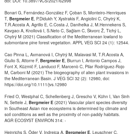
doi: DOI: 10.3897/VCS/2021/62998
Bonari G, Fernández-González F, Çoban S, Monteiro-Henriques
T,
Bergmeier E
, P.Didukh Y, Xystrakis F, Angiolini C, Chytrý K,
T.R.Acosta A, Agrillo E, C.Costa J, Danihelka J, M.Hennekens S,
Kavgacı A, Knollová I, S.Neto C, Sağlam C, Škvorc Ž, Tichý L,
Chytrý M (2021) Classification of the Mediterranean lowland to
submontane pine forest vegetation. APPL VEG SCI 24 (1): 12544.
Cao Pinna L, Axmanová I, Chytrý M, Malavasi M, T.R.Acosta A,
Giulio S, Attorre F,
Bergmeier E
, Biurrun I, Antonio Campos J,
Font X, Küzmič F, Landucci F, Marcenò C, Pilar Rodríguez-Rojo
M, Carboni M (2021) The biogeography of alien plant invasions in
the Mediterranean Basin. J VEG SCI 32 (2): 12980, doi:
https://doi.org/10.1111/jvs.12980
Fried O, Westphal C, Schellenberg J, Grescho V, Kühn I, Van Sinh
N, Settele J,
Bergmeier E
(2021) Vascular plant species diversity
in Southeast Asian rice ecosystems is determined by climate and
soil conditions as well as the proximity of non-paddy habitats.
AGR ECOSYST ENVIRON 314: -
Heinrichs S, Öder V, Indreica A,
Bergmeier E
, Leuschner C,