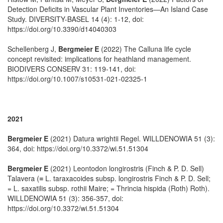
Detection Deficits in Vascular Plant Inventories—An Island Case
Study. DIVERSITY-BASEL 14 (4): 1-12, doi:
https://doi.org/10.3390/d14040303
Schellenberg J,
Bergmeier E
(2022) The Calluna life cycle
concept revisited: implications for heathland management.
BIODIVERS CONSERV 31: 119-141, doi:
https://doi.org/10.1007/s10531-021-02325-1
2021
Bergmeier E
(2021) Datura wrightii Regel. WILLDENOWIA 51 (3):
364, doi: https://doi.org/10.3372/wi.51.51304
Bergmeier E
(2021) Leontodon longirostris (Finch & P. D. Sell)
Talavera (≡ L. taraxacoides subsp. longirostris Finch & P. D. Sell;
= L. saxatilis subsp. rothii Maire; = Thrincia hispida (Roth) Roth).
WILLDENOWIA 51 (3): 356-357, doi:
https://doi.org/10.3372/wi.51.51304