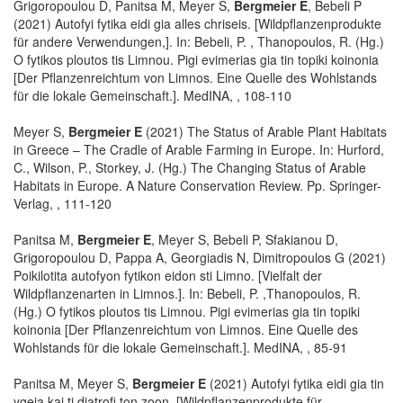
Grigoropoulou D, Panitsa M, Meyer S,
Bergmeier E
, Bebeli P
(2021) Autofyi fytika eidi gia alles chriseis. [Wildpflanzenprodukte
für andere Verwendungen,]. In: Bebeli, P. , Thanopoulos, R. (Hg.)
O fytikos ploutos tis Limnou. Pigi evimerias gia tin topiki koinonia
[Der Pflanzenreichtum von Limnos. Eine Quelle des Wohlstands
für die lokale Gemeinschaft.]. MedINA, , 108-110
Meyer S,
Bergmeier E
(2021) The Status of Arable Plant Habitats
in Greece – The Cradle of Arable Farming in Europe. In: Hurford,
C., Wilson, P., Storkey, J. (Hg.) The Changing Status of Arable
Habitats in Europe. A Nature Conservation Review. Pp. Springer-
Verlag, , 111-120
Panitsa M,
Bergmeier E
, Meyer S, Bebeli P, Sfakianou D,
Grigoropoulou D, Pappa A, Georgiadis N, Dimitropoulos G (2021)
Poikilotita autofyon fytikon eidon sti Limno. [Vielfalt der
Wildpflanzenarten in Limnos.]. In: Bebeli, P. ,Thanopoulos, R.
(Hg.) O fytikos ploutos tis Limnou. Pigi evimerias gia tin topiki
koinonia [Der Pflanzenreichtum von Limnos. Eine Quelle des
Wohlstands für die lokale Gemeinschaft.]. MedINA, , 85-91
Panitsa M, Meyer S,
Bergmeier E
(2021) Autofyi fytika eidi gia tin
ygeia kai ti diatrofi ton zoon. [Wildpflanzenprodukte für