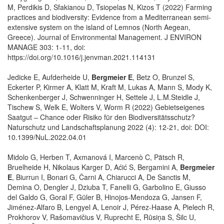
M, Perdikis D, Sfakianou D, Tsiopelas N, Kizos T (2022) Farming
practices and biodiversity: Evidence from a Mediterranean semi-
extensive system on the island of Lemnos (North Aegean,
Greece). Journal of Environmental Management. J ENVIRON
MANAGE 303: 1-11, doi:
https://doi.org/10.1016/j.jenvman.2021.114131
Jedicke E, Aufderheide U,
Bergmeier E
, Betz O, Brunzel S,
Eckerter P, Kirmer A, Klatt M, Kraft M, Lukas A, Mann S, Mody K,
Schenkenberger J, Schwenninger H, Settele J, L.M.Steidle J,
Tischew S, Welk E, Wolters V, Worm R (2022) Gebietseigenes
Saatgut – Chance oder Risiko für den Biodiversitätsschutz?
Naturschutz und Landschaftsplanung 2022 (4): 12-21, doi: DOI:
10.1399/NuL.2022.04.01
Midolo G, Herben T, Axmanová I, Marcenò C, Pätsch R,
Bruelheide H, Nikolaus Karger D, Aćić S, Bergamini A,
Bergmeier
E
, Biurrun I, Bonari G, Čarni A, Chiarucci A, De Sanctis M,
Demina O, Dengler J, Dziuba T, Fanelli G, Garbolino E, Giusso
del Galdo G, Goral F, Güler B, Hinojos-Mendoza G, Jansen F,
Jiménez-Alfaro B, Lengyel A, Lenoir J, Pérez-Haase A, Pielech R,
Prokhorov V, Rašomavičius V, Ruprecht E, Rūsiņa S, Šilc U,