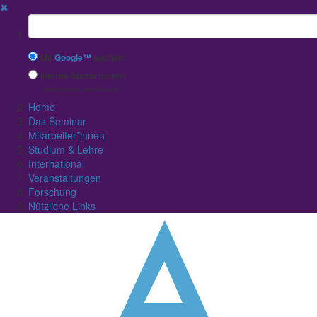
✖
Suchbegriff
Mit
Google™
suchen
Interne Suche nutzen
(eingeschränkte Ergebnisqualität)
Home
Das Seminar
Mitarbeiter*innen
Studium & Lehre
International
Veranstaltungen
Forschung
Nützliche Links