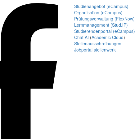
Studienangebot (eCampus)
Organisation (eCampus)
Prüfungsverwaltung (FlexNow)
Lernmanagement (Stud.IP)
Studierendenportal (eCampus)
Chat AI
(
Academic Cloud
)
Stellenausschreibungen
Jobportal stellenwerk