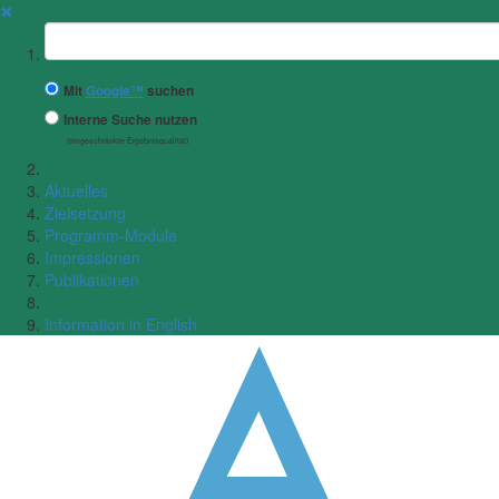
✖
Suchbegriff
Mit
Google™
suchen
Interne Suche nutzen
(eingeschränkte Ergebnisqualität)
Aktuelles
Zielsetzung
Programm-Module
Impressionen
Publikationen
Information in English