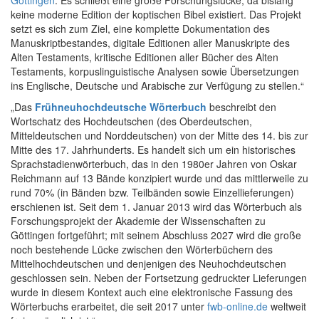
keine moderne Edition der koptischen Bibel existiert. Das Projekt
setzt es sich zum Ziel, eine komplette Dokumentation des
Manuskriptbestandes, digitale Editionen aller Manuskripte des
Alten Testaments, kritische Editionen aller Bücher des Alten
Testaments, korpuslinguistische Analysen sowie Übersetzungen
ins Englische, Deutsche und Arabische zur Verfügung zu stellen.“
„Das
Frühneuhochdeutsche Wörterbuch
beschreibt den
Wortschatz des Hochdeutschen (des Oberdeutschen,
Mitteldeutschen und Norddeutschen) von der Mitte des 14. bis zur
Mitte des 17. Jahrhunderts. Es handelt sich um ein historisches
Sprachstadienwörterbuch, das in den 1980er Jahren von Oskar
Reichmann auf 13 Bände konzipiert wurde und das mittlerweile zu
rund 70% (in Bänden bzw. Teilbänden sowie Einzellieferungen)
erschienen ist. Seit dem 1. Januar 2013 wird das Wörterbuch als
Forschungsprojekt der Akademie der Wissenschaften zu
Göttingen fortgeführt; mit seinem Abschluss 2027 wird die große
noch bestehende Lücke zwischen den Wörterbüchern des
Mittelhochdeutschen und denjenigen des Neuhochdeutschen
geschlossen sein. Neben der Fortsetzung gedruckter Lieferungen
wurde in diesem Kontext auch eine elektronische Fassung des
Wörterbuchs erarbeitet, die seit 2017 unter
fwb-online.de
weltweit