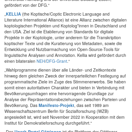
gefördert von der DFG.“
„
KELLIA
(the Koptische/Coptic Electronic Language and
Literature International Alliance) ist eine Allianz zwischen digitalen
koptologischen Projekten und Koptolog*innen in Deutschland und
den USA. Ziel ist die Etablierung von Standards für digitale
Projekte in der Koptologie, unter anderem für die Transkription
koptischer Texte und die Kuratierung von Metadaten, sowie die
Entwicklung und Nutzbarmachung von Open-Source-Tools für
linguistische Analysen und Annotation. Kellia wird gefördert durch
einen bilateralen
NEH
/
DFG-Grant
.“
„Wahlprogramme dienen über alle Länder- und Zeitkontexte
hinweg dem gleichen Zweck der innerparteilichen Festlegung auf
programmatische Ziele im Zuge des Stimmenerwerbs. Sie haben
somit einen autoritativen Charakter und bieten in Verbindung mit
Bevölkerungsumfragen eine hervorragende Grundlage zur
Analyse der Repräsentationsbeziehungen zwischen Parteien und
Bevölkerung. Das
Manifesto-Projekt
, das seit 1989 am
Wissenschaftszentrum Berlin für Sozialforschung (WZB)
angesiedelt ist, wird seit November 2022 in Kooperation mit dem
Institut für Demokratieforschung durchgeführt.“
„Das
Ugarit-Portal Göttingen
ist die Plattform der Göttinger