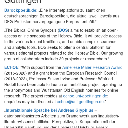
Barockpoetik.de
: „Eine Internetplattform zu sämtlichen
deutschsprachigen Barockpoetiken, die aktuell zwei, jeweils aus
DFG-Projekten hervorgegangene Korpora enthält.“
„The Biblical Online Synopsis (
BOS
) aims to establish an open-
access online synopsis of the Hebrew Bible. It will provide access
to the various textual traditions, and enable complex searches
and analytic tools. BOS seeks to offer a central platform for
various editorial projects related to the Hebrew Bible. Our growing
group of collaborators include 30 projects or researchers.“
ECHOE
: “With support from the
Anneliese Maier Research Award
(2015-2020) and a grant from the European Research Council
(2018-2023), Professor Susan Irvine and Professor Winfried
Rudolf have been able to launch an ambitious project opening up
the anonymous and Wulfstanian Old English homilies for online
research. The project resides at
echoe.uni-goettingen.de
;
enquiries may be directed at
echoe@uni-goettingen.de
.”
„
Interaktionale Sprache bei Andreas Gryphius
–
datenbankbasiertes Arbeiten zum Dramenwerk aus linguistisch-
literaturwissenschaftlicher Perspektive, in Kooperation mit der
Universität Hamburg und der Universität Duisburg-Essen;