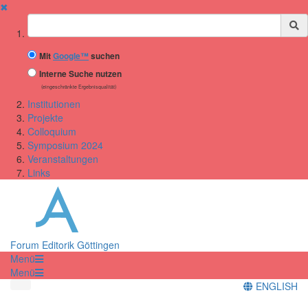
✖
Suchbegriff
Mit
Google™
suchen
Interne Suche nutzen
(eingeschränkte Ergebnisqualität)
Institutionen
Projekte
Colloquium
Symposium 2024
Veranstaltungen
Links
Forum Editorik Göttingen
Menü
Menü
ENGLISH