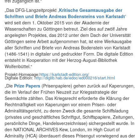
frei zugänglich ist.“
„Das DFG-Langzeitprojekt
‚Kritische Gesamtausgabe der
Schriften und Briefe Andreas Bodensteins von Karlstadt‘
wird seit dem 1. Oktober 2015 von der Akademie der
Wissenschaften zu Göttingen betreut. Ziel des auf zwölf Jahre
angelegten Projektes, das 2012 unter dem Dach der Universität
Göttingen seine Arbeit aufgenommen hat, ist eine Werkausgabe
aller Schriften und Briefe von Andreas Bodenstein von Karlstadt
(1486-1541) in digitaler und gedruckter Form. Die digitale Edition
entsteht in Kooperation mit der Herzog-August-Bibliothek
Wolfenbüttel.“
Projekt-Homepage:
https://karlstadt-edition.org/
Digitale Edition:
http://diglib.hab.de/edoc/ed000216/start.html
„Die
Prize Papers
(Prisenpapiere) gehen zurück auf Kaperungen,
die im Verlauf der Frühen Neuzeit zur Kriegsstrategie der
Seemächte zählten. Das Kriegsrecht erforderte die Klärung der
Rechtmäßigkeit von Kaperungen vor einem Prisen- oder
Admiralitätsgericht, zu deren Zweck die gesamte Schiffsladung
(privates und geschäftliches Schriftgut, Schiffspapiere, Zeitungen,
persönliche Dinge, Handelsverzeichnisse) sichergestellt wurde. In
den NATIONAL ARCHIVES Kew, London, im High Court of
Admirality (HCA) überdauert dieses Prisengut vorwiegend aus der