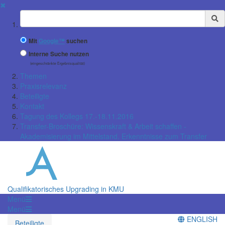
✖
Suchbegriff
Mit
Google™
suchen
Interne Suche nutzen
(eingeschränkte Ergebnisqualität)
Themen
Praxisrelevanz
Beteiligte
Kontakt
Tagung des Kollegs 17.-18.11.2016
Transfer-Broschüre: Wissenskraft & Arbeit schaffen -
Akademisierung im Mittelstand. Erkenntnisse zum Transfer
Qualifikatorisches Upgrading in KMU
Menü
Menü
ENGLISH
Beteiligte