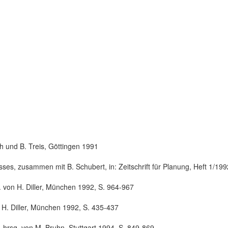
h und B. Treis, Göttingen 1991
s, zusammen mit B. Schubert, in: Zeitschrift für Planung, Heft 1/199
. von H. Diller, München 1992, S. 964-967
n H. Diller, München 1992, S. 435-437
, hrsg. von M. Bruhn, Stuttgart 1994, S. 849-869