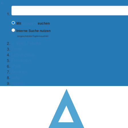
✖
Suchbegriff
Mit
Google™
suchen
Interne Suche nutzen
(eingeschränkte Ergebnisqualität)
← WiWi-Fakultät
Team
Lehrangebot
Forschung
iPads
Aktuelles
Jobs
Kontakt