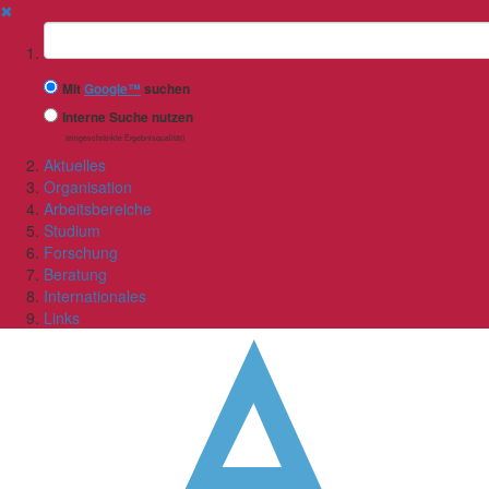
✖
Suchbegriff
Mit
Google™
suchen
Interne Suche nutzen
(eingeschränkte Ergebnisqualität)
Aktuelles
Organisation
Arbeitsbereiche
Studium
Forschung
Beratung
Internationales
Links