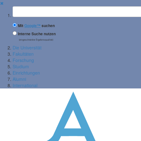
✖
Suchbegriff
Mit
Google™
suchen
Interne Suche nutzen
(eingeschränkte Ergebnisqualität)
Die Universität
Fakultäten
Forschung
Studium
Einrichtungen
Alumni
International