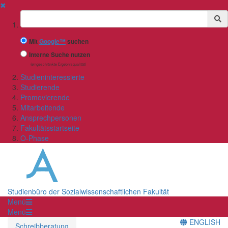
✖
Suchbegriff
Mit
Google™
suchen
Interne Suche nutzen
(eingeschränkte Ergebnisqualität)
Studieninteressierte
Studierende
Promovierende
Mitarbeitende
Ansprechpersonen
Fakultätsstartseite
O-Phase
Studienbüro der Sozialwissenschaftlichen Fakultät
Menü
Menü
ENGLISH
Schreibberatung