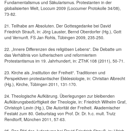
Fundamentalismus und Säkularismus. Protestanten in der
globalisierten Welt, Loccum 2009 (Loccumer Protokolle 34/08),
73-82.
21. Teilhabe am Absoluten. Der Gottesgedanke bei David
Friedrich Strauß, in: Jörg Lauster, Bernd Oberdorfer (Hg.), Gott
und Vernunft. FS Jan Rohls, Tübingen 2009, 235-250.
22. „Innere Differenzen des religiösen Lebens“. Die Debatte um
das Verhältnis von lutherischem und reformiertem
Protestantismus im 19. Jahrhundert, in: ZThK 108 (2011), 50-71.
23. Kirche als „Institution der Freiheit“. Traditionen und
Perspektiven protestantischer Ekklesiologie, in: Christian Albrecht
(Hg.), Kirche, Tübingen 2011, 131-170.
24. Theologische Aufklärung. Überlegungen zur bleibenden
Aufklärungsbedürftigkeit der Theologie, in: Friedrich Wilhelm Graf,
Christoph Levin (Hg.), Die Autorität der Freiheit. Akademischer
Festakt zum 80. Geburtstag von Prof. Dr. Dr. h.c. mult. Trutz
Rendtorff, München 2011, 57-63.
25. Das Bild des Judentums bei David Friedrich Strauß, in: Ulrich