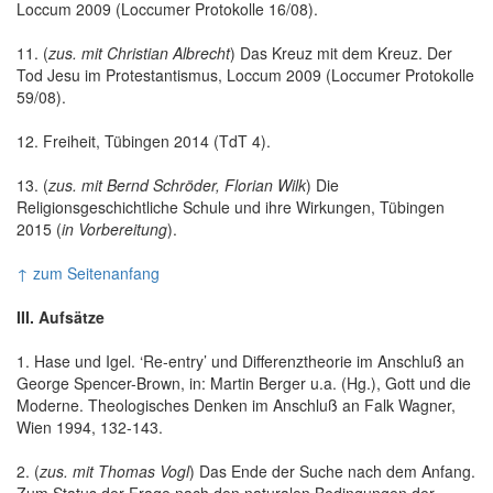
Loccum 2009 (Loccumer Protokolle 16/08).
11. (
zus. mit Christian Albrecht
) Das Kreuz mit dem Kreuz. Der
Tod Jesu im Protestantismus, Loccum 2009 (Loccumer Protokolle
59/08).
12. Freiheit, Tübingen 2014 (TdT 4).
13. (
zus. mit Bernd Schröder, Florian Wilk
) Die
Religionsgeschichtliche Schule und ihre Wirkungen, Tübingen
2015 (
in Vorbereitung
).
↑ zum Seitenanfang
III. Aufsätze
1. Hase und Igel. ‘Re-entry’ und Differenztheorie im Anschluß an
George Spencer-Brown, in: Martin Berger u.a. (Hg.), Gott und die
Moderne. Theologisches Denken im Anschluß an Falk Wagner,
Wien 1994, 132-143.
2. (
zus. mit Thomas Vogl
) Das Ende der Suche nach dem Anfang.
Zum Status der Frage nach den naturalen Bedingungen der