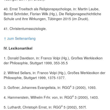
40. Ernst Troeltsch als Religionspsychologe, in: Martin Laube,
Bernd Schröder, Florian Wilk (Hg.), Die Religionsgeschichtliche
Schule und ihre Wirkungen, Tübingen 2015 (
im Druck
).
41. Christentumssoziologie.
↑ zum Seitenanfang
IV. Lexikonartikel
1. Donald Davidson, in: Franco Volpi (Hg.), Großes Werklexikon
der Philosophie, Stuttgart 1999, 353-35.5
2. Wilfried Sellars, in: Franco Volpi (Hg.), Großes Werklexikon der
Philosophie, Stuttgart 1999, 1375-1377.
4
3. Goßner, Johannes Evangelista, in: RGG
3 (2000), 1093.
4
4. Hammerstein, Wilhelm Frhr. von, in: RGG
3 (2000), 1403.
4
5. Luthardt, Christoph Ernst, in: RGG
5 (2002), 557f.