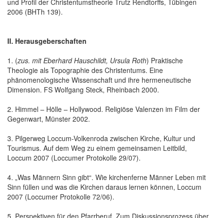
und Profil der Christentumstheorie Trutz Rendtorffs, Tübingen
2006 (BHTh 139).
II. Herausgeberschaften
1. (
zus. mit Eberhard Hauschildt, Ursula Roth
) Praktische
Theologie als Topographie des Christentums. Eine
phänomenologische Wissenschaft und ihre hermeneutische
Dimension. FS Wolfgang Steck, Rheinbach 2000.
2. Himmel – Hölle – Hollywood. Religiöse Valenzen im Film der
Gegenwart, Münster 2002.
3. Pilgerweg Loccum-Volkenroda zwischen Kirche, Kultur und
Tourismus. Auf dem Weg zu einem gemeinsamen Leitbild,
Loccum 2007 (Loccumer Protokolle 29/07).
4. „Was Männern Sinn gibt“. Wie kirchenferne Männer Leben mit
Sinn füllen und was die Kirchen daraus lernen können, Loccum
2007 (Loccumer Protokolle 72/06).
5. Perspektiven für den Pfarrberuf. Zum Diskussionsprozess über