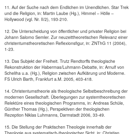
11. Auf der Suche nach dem Endlichen im Unendlichen. Star Trek
und die Religion, in: Martin Laube (Hg.), Himmel – Hölle –
Hollywood (vgl. Nr. II/2), 193-210.
12. Die Unterscheidung von öffentlicher und privater Religion bei
Johann Salomo Semler. Zur neuzeittheoretischen Relevanz einer
christentumstheoretischen Reflexionsfigur, in: ZNThG 11 (2004),
1-23.
13. Das Subjekt der Freiheit. Trutz Rendtorffs theologische
Rekonstruktion der Habermas/Luhmann-Debatte, in: Arnulf von
Scheliha u.a. (Hg.), Religion zwischen Aufklärung und Moderne.
FS Ulrich Barth, Frankfurt a.M. 2005, 403-418.
14. Christentumstheorie als theologische Selbstbeschreibung der
modernen Gesellschaft. Überlegungen zur systemtheoretischen
Relektüre eines theologischen Programms, in: Andreas Schüle,
Günther Thomas (Hg.), Perspektiven der theologischen
Rezeption Niklas Luhmanns, Darmstadt 2006, 33-49.
15. Die Stellung der Praktischen Theologie innerhalb der
Theologie aus systematisch-theologischer Sicht, in: Christian