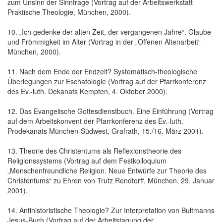
zum Unsinn der Sinnfrage (Vortrag auf der Arbeitswerkstatt
Praktische Theologie, München, 2000).
10. „Ich gedenke der alten Zeit, der vergangenen Jahre“. Glaube
und Frömmigkeit im Alter (Vortrag in der „Offenen Altenarbeit“
München, 2000).
11. Nach dem Ende der Endzeit? Systematisch-theologische
Überlegungen zur Eschatologie (Vortrag auf der Pfarrkonferenz
des Ev.-luth. Dekanats Kempten, 4. Oktober 2000).
12. Das Evangelische Gottesdienstbuch. Eine Einführung (Vortrag
auf dem Arbeitskonvent der Pfarrkonferenz des Ev.-luth.
Prodekanats München-Südwest, Grafrath, 15./16. März 2001).
13. Theorie des Christentums als Reflexionstheorie des
Religionssystems (Vortrag auf dem Festkolloquium
„Menschenfreundliche Religion. Neue Entwürfe zur Theorie des
Christentums“ zu Ehren von Trutz Rendtorff, München, 29. Januar
2001).
14. Antihistoristische Theologie? Zur Interpretation von Bultmanns
Jesus-Buch (Vortrag auf der Arbeitstagung der