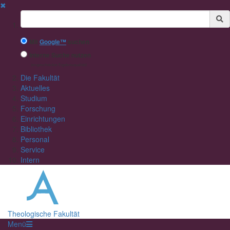
✖
Suchbegriff
Mit
Google™
suchen
Interne Suche nutzen
(eingeschränkte Ergebnisqualität)
Die Fakultät
Aktuelles
Studium
Forschung
Einrichtungen
Bibliothek
Personal
Service
Intern
Theologische Fakultät
Menü