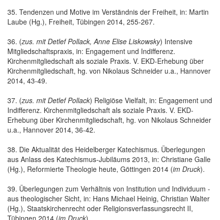
35. Tendenzen und Motive im Verständnis der Freiheit, in: Martin
Laube (Hg.), Freiheit, Tübingen 2014, 255-267.
36. (
zus. mit Detlef Pollack, Anne Elise Liskowsky
) Intensive
Mitgliedschaftspraxis, in: Engagement und Indifferenz.
Kirchenmitgliedschaft als soziale Praxis. V. EKD-Erhebung über
Kirchenmitgliedschaft, hg. von Nikolaus Schneider u.a., Hannover
2014, 43-49.
37. (
zus. mit Detlef Pollack
) Religiöse Vielfalt, in: Engagement und
Indifferenz. Kirchenmitgliedschaft als soziale Praxis. V. EKD-
Erhebung über Kirchenmitgliedschaft, hg. von Nikolaus Schneider
u.a., Hannover 2014, 36-42.
38. Die Aktualität des Heidelberger Katechismus. Überlegungen
aus Anlass des Katechismus-Jubiläums 2013, in: Christiane Galle
(Hg.), Reformierte Theologie heute, Göttingen 2014 (
im Druck
).
39. Überlegungen zum Verhältnis von Institution und Individuum -
aus theologischer Sicht, in: Hans Michael Heinig, Christian Walter
(Hg.), Staatskirchenrecht oder Religionsverfassungsrecht II,
Tübingen 2014 (
im Druck
).