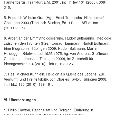
Pannenbergs, Frankfurt a.M. 2001, in: ThRev 101 (2005), 308-
310.
5. Friedrich Wilhelm Graf (Hg.), Ernst Troeltschs „Historismus“,
Göttingen 2003 (Troeltsch-Studien, Bd. 11), in: IASLonline
(12.11.2005).
6. Arbeit an der Entmythologisierung. Rudolf Bultmanns Theologie
zwischen den Fronten (Rez. Konrad Hammann, Rudolf Bultmann.
Eine Biographie, Tübingen 2009; Rudolf Bultmann, Martin
Heidegger, Briefwechsel 1925-1975, hg. von Andreas Großmann,
Christof Landmesser, Tübingen 2009), in: Zeitschrift für
Ideengeschichte 4 (2010), Heft 2, 123-126.
7. Rez. Michael Kühnlein, Religion als Quelle des Lebens. Zur
Vernunft- und Freiheitskritik von Charles Taylor, Tübingen 2008,
in: ThLZ 135 (2010), 189-191.
VI. Übersetzungen
1. Philip Clayton, Rationalität und Religion. Erklärung in
Naturwissenschaft und Theologie, Paderborn 1992.