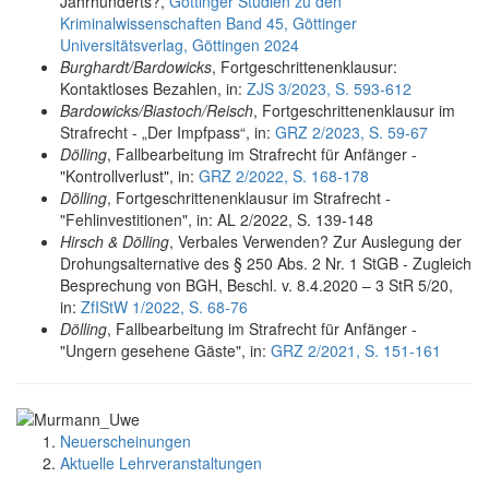
Jahrhunderts?,
Göttinger Studien zu den
Kriminalwissenschaften Band 45, Göttinger
Universitätsverlag, Göttingen 2024
Burghardt/Bardowicks
, Fortgeschrittenenklausur:
Kontaktloses Bezahlen, in:
ZJS 3/2023, S. 593-612
Bardowicks/Biastoch/Reisch
, Fortgeschrittenenklausur im
Strafrecht - „Der Impfpass“, in:
GRZ 2/2023, S. 59-67
Dölling
, Fallbearbeitung im Strafrecht für Anfänger -
"Kontrollverlust", in:
GRZ 2/2022, S. 168-178
Dölling
, Fortgeschrittenenklausur im Strafrecht -
"Fehlinvestitionen", in: AL 2/2022, S. 139-148
Hirsch & Dölling
, Verbales Verwenden? Zur Auslegung der
Drohungsalternative des § 250 Abs. 2 Nr. 1 StGB - Zugleich
Besprechung von BGH, Beschl. v. 8.4.2020 – 3 StR 5/20,
in:
ZfIStW 1/2022, S. 68-76
Dölling
, Fallbearbeitung im Strafrecht für Anfänger -
"Ungern gesehene Gäste", in:
GRZ 2/2021, S. 151-161
Neuerscheinungen
Aktuelle Lehrveranstaltungen