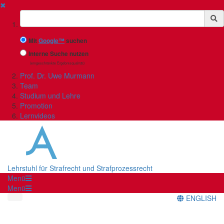
✖
Suchbegriff
Mit
Google™
suchen
Interne Suche nutzen
(eingeschränkte Ergebnisqualität)
Prof. Dr. Uwe Murmann
Team
Studium und Lehre
Promotion
Lernvideos
Lehrstuhl für Strafrecht und Strafprozessrecht
Menü
Menü
ENGLISH