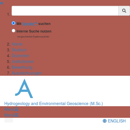
✖
Suchbegriff
Mit
Google™
suchen
Interne Suche nutzen
(eingeschränkte Ergebnisqualität)
Home
Studium
Dozenten
Institutionen
Bewerbung
Auszeichnungen
Hydrogeology and Environmental Geoscience (M.Sc.)
Menü
Menü
ENGLISH