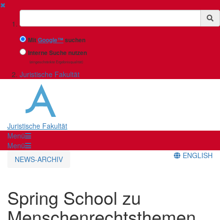
✖
Suchbegriff
Mit
Google™
suchen
Interne Suche nutzen
(eingeschränkte Ergebnisqualität)
Juristische Fakultät
Juristische Fakultät
Menü
Menü
ENGLISH
NEWS-ARCHIV
Spring School zu
Menschenrechtsthemen