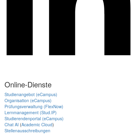
Online-Dienste
Studienangebot (eCampus)
Organisation (eCampus)
Prüfungsverwaltung (FlexNow)
Lernmanagement (Stud.IP)
Studierendenportal (eCampus)
Chat AI
(
Academic Cloud
)
Stellenausschreibungen