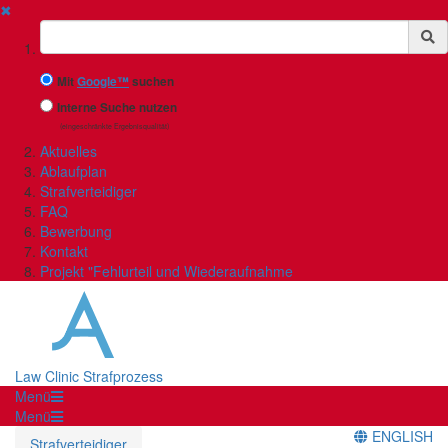
✖
Suchbegriff
Mit
Google™
suchen
Interne Suche nutzen
(eingeschränkte Ergebnisqualität)
Aktuelles
Ablaufplan
Strafverteidiger
FAQ
Bewerbung
Kontakt
Projekt "Fehlurteil und Wiederaufnahme
Law Clinic Strafprozess
Menü
Menü
ENGLISH
Strafverteidiger