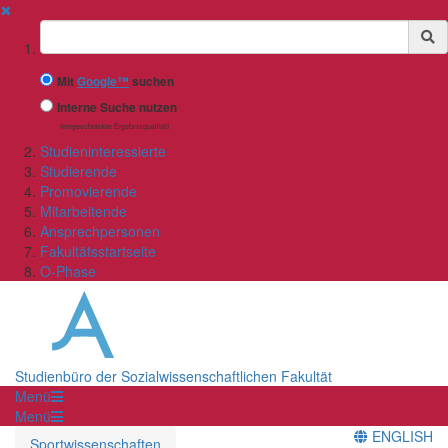
✖
Suchbegriff
Mit
Google™
suchen
Interne Suche nutzen
(eingeschränkte Ergebnisqualität)
Studieninteressierte
Studierende
Promovierende
Mitarbeitende
Ansprechpersonen
Fakultätsstartseite
O-Phase
Studienbüro der Sozialwissenschaftlichen Fakultät
Menü
Menü
ENGLISH
Sportwissenschaften