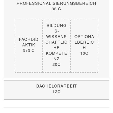
PROFESSIONALISIERUNGSBEREICH
36 C
BILDUNG
S­
WISSENS
OPTIONA
FACHDID
CHAFTLIC
LBEREIC
AKTIK
HE
H
3+3 C
KOMPETE
10C
NZ
20C
BACHELORARBEIT
12C