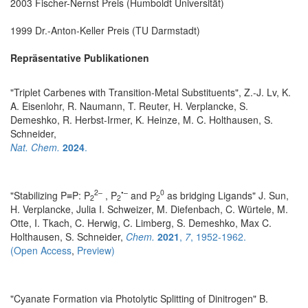
2003 Fischer-Nernst Preis (Humboldt Universität)
1999 Dr.-Anton-Keller Preis (TU Darmstadt)
Repräsentative Publikationen
"Triplet Carbenes with Transition-Metal Substituents", Z.-J. Lv, K.
A. Eisenlohr, R. Naumann, T. Reuter, H. Verplancke, S.
Demeshko, R. Herbst-Irmer, K. Heinze, M. C. Holthausen, S.
Schneider,
Nat. Chem.
2024
.
2–
•–
0
"Stabilizing P≡P: P
, P
and P
as bridging Ligands" J. Sun,
2
2
2
H. Verplancke, Julia I. Schweizer, M. Diefenbach, C. Würtele, M.
Otte, I. Tkach, C. Herwig, C. Limberg, S. Demeshko, Max C.
Holthausen, S. Schneider,
Chem.
2021
,
7
, 1952-1962.
(Open Access
,
Preview)
"Cyanate Formation via Photolytic Splitting of Dinitrogen" B.