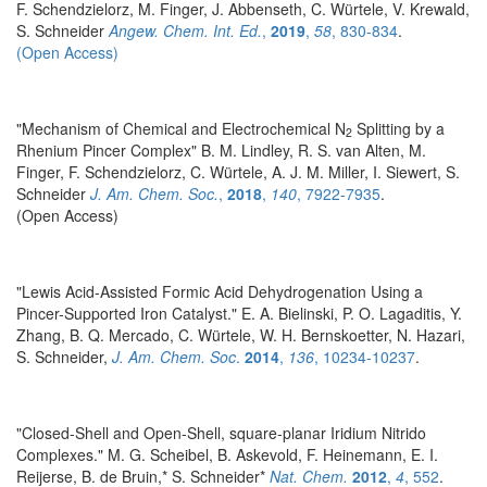
F. Schendzielorz, M. Finger, J. Abbenseth, C. Würtele, V. Krewald,
S. Schneider
Angew. Chem. Int. Ed.
,
2019
,
58
, 830-834
.
(Open Access)
"Mechanism of Chemical and Electrochemical N
Splitting by a
2
Rhenium Pincer Complex" B. M. Lindley, R. S. van Alten, M.
Finger, F. Schendzielorz, C. Würtele, A. J. M. Miller, I. Siewert, S.
Schneider
J. Am. Chem. Soc.
,
2018
,
140
, 7922-7935
.
(Open Access)
"Lewis Acid-Assisted Formic Acid Dehydrogenation Using a
Pincer-Supported Iron Catalyst." E. A. Bielinski, P. O. Lagaditis, Y.
Zhang, B. Q. Mercado, C. Würtele, W. H. Bernskoetter, N. Hazari,
S. Schneider,
J. Am. Chem. Soc
.
2014
,
136
, 10234-10237
.
"Closed-Shell and Open-Shell, square-planar Iridium Nitrido
Complexes." M. G. Scheibel, B. Askevold, F. Heinemann, E. I.
Reijerse, B. de Bruin,* S. Schneider*
Nat. Chem.
2012
,
4
, 552
.