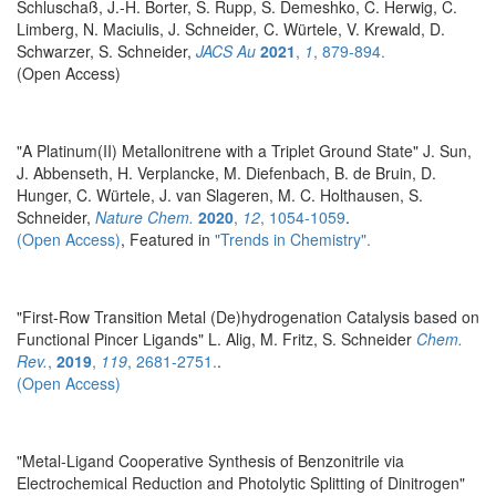
Schluschaß, J.-H. Borter, S. Rupp, S. Demeshko, C. Herwig, C.
Limberg, N. Maciulis, J. Schneider, C. Würtele, V. Krewald, D.
Schwarzer, S. Schneider,
JACS Au
2021
,
1
, 879-894.
(Open Access)
"A Platinum(II) Metallonitrene with a Triplet Ground State" J. Sun,
J. Abbenseth, H. Verplancke, M. Diefenbach, B. de Bruin, D.
Hunger, C. Würtele, J. van Slageren, M. C. Holthausen, S.
Schneider,
Nature Chem.
2020
,
12
, 1054-1059
.
(Open Access)
, Featured in
"Trends in Chemistry".
"First-Row Transition Metal (De)hydrogenation Catalysis based on
Functional Pincer Ligands" L. Alig, M. Fritz, S. Schneider
Chem.
Rev.
,
2019
,
119
, 2681-2751.
.
(Open Access)
"Metal-Ligand Cooperative Synthesis of Benzonitrile via
Electrochemical Reduction and Photolytic Splitting of Dinitrogen"