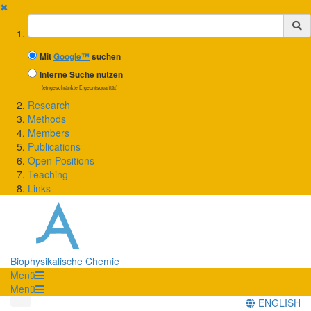
✖
Suchbegriff
Mit
Google™
suchen
Interne Suche nutzen
(eingeschränkte Ergebnisqualität)
Research
Methods
Members
Publications
Open Positions
Teaching
Links
Biophysikalische Chemie
Menü
Menü
ENGLISH