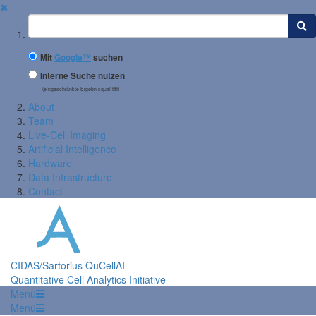
✖
Suchbegriff
Mit
Google™
suchen
Interne Suche nutzen
(eingeschränkte Ergebnisqualität)
About
Team
Live-Cell Imaging
Artificial Intelligence
Hardware
Data Infrastructure
Contact
CIDAS/Sartorius QuCellAI
Quantitative Cell Analytics Initiative
Menü
Menü