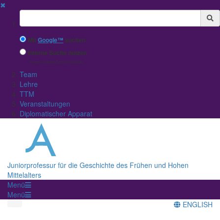
✖
Suchbegriff
Mit
Google™
suchen
Interne Suche nutzen
(eingeschränkte Ergebnisqualität)
Team
Lehre
TTM
Veranstaltungen
Diplomatischer Apparat
Juniorprofessur für die Geschichte des Frühen und Hohen
Mittelalters
Menü
Menü
ENGLISH