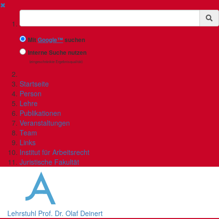
✖
Suchbegriff
Mit
Google™
suchen
Interne Suche nutzen
(eingeschränkte Ergebnisqualität)
Startseite
Person
Lehre
Publikationen
Veranstaltungen
Team
Links
Institut für Arbeitsrecht
Juristische Fakultät
Lehrstuhl Prof. Dr. Olaf Deinert