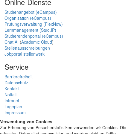
Online-Dienste
Studienangebot (eCampus)
Organisation (eCampus)
Prüfungsverwaltung (FlexNow)
Lernmanagement (Stud.IP)
Studierendenportal (eCampus)
Chat AI
(
Academic Cloud
)
Stellenausschreibungen
Jobportal stellenwerk
Service
Barrierefreiheit
Datenschutz
Kontakt
Notfall
Intranet
Lageplan
Impressum
Verwendung von Cookies
Zur Erhebung von Besucherstatistiken verwenden wir Cookies. Die
erfassten Daten sind anonymisiert und werden nicht an Dritte