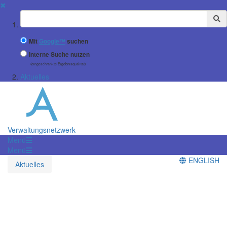
✖
Suchbegriff
Mit
Google™
suchen
Interne Suche nutzen
(eingeschränkte Ergebnisqualität)
Aktuelles
Verwaltungsnetzwerk
Menü
Menü
ENGLISH
Aktuelles