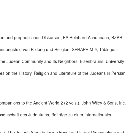
rlichen und prophetischen Diskursen, FS Reinhard Achenbach, BZAR
Spannungsfeld von Bildung und Religion, SERAPHIM 9, Tübingen:
in the Judean Community and Its Neighbors, Eisenbrauns: University
es on the History, Religion and Literature of the Judeans in Persian
mpanions to the Ancient World 2 (2 vols.), John Wiley & Sons, Inc.
ssenschaft des Judentums, Beiträge zu einer internationalen
(eds.), The Joseph Story between Egypt and Israel (Archaeology and