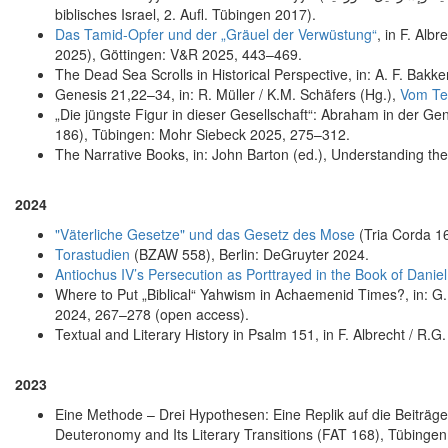
biblisches Israel, 2. Aufl. Tübingen 2017).
Das Tamid-Opfer und der „Gräuel der Verwüstung“
, in F. Alb
2025), Göttingen: V&R 2025, 443–469.
The Dead Sea Scrolls in Historical Perspective, in: A. F. Bakke
Genesis 21,22–34, in: R. Müller / K.M. Schäfers (Hg.),
Vom Tex
„Die jüngste Figur in dieser Gesellschaft“: Abraham in der Gen
186), Tübingen: Mohr Siebeck 2025, 275–312.
The Narrative Books, in: John Barton (ed.), Understanding t
2024
"Väterliche Gesetze" und das Gesetz des Mose
(Tria Corda 1
Torastudien
(BZAW 558), Berlin: DeGruyter 2024.
Antiochus IV’s Persecution as Porttrayed in the Book of Dani
Where to Put „Biblical“ Yahwism in Achaemenid Times?, in: 
2024, 267–278 (open access).
Textual and Literary History in Psalm 151, in F. Albrecht / R.G
2023
Eine Methode – Drei Hypothesen: Eine Replik auf die Beiträge
Deuteronomy and Its Literary Transitions (FAT 168), Tübinge