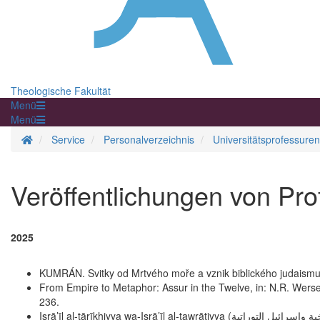
Theologische Fakultät
Menü
Menü
Startseite
Service
Personalverzeichnis
Universitätsprofessuren
Veröffentlichungen von Prof
2025
KUMRÁN. Svitky od Mrtvého moře a vznik biblického judaismu
From Empire to Metaphor: Assur in the Twelve, in: N.R. Werse
236.
Isrā’īl al-tārīkhiyya wa-Isrā’īl al-tawrātiyya (إسرائيل التاريخية وإسرائيل التوراتية ), Red Sea Bookstores, Cairo 2025 (übersetzt von Aly Elrefaei, basierend auf der deutschen Fassung von Historisches und