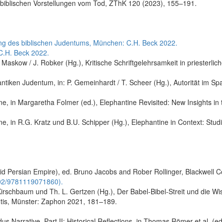
 biblischen Vorstellungen vom Tod, ZThK 120 (2023), 155–191.
ng des biblischen Judentums, München: C.H. Beck 2022.
C.H. Beck 2022.
L. Maskow / J. Robker (Hg.), Kritische Schriftgelehrsamkeit in prieste
antiken Judentum, in: P. Gemeinhardt / T. Scheer (Hg.), Autorität im 
ine, in Margaretha Folmer (ed.), Elephantine Revisited: New Insights 
ne, in R.G. Kratz und B.U. Schipper (Hg.), Elephantine in Context: Studi
d Persian Empire), ed. Bruno Jacobs and Rober Rollinger, Blackwell Co
1002/9781119071860).
rschbaum und Th. L. Gertzen (Hg.), Der Babel-Bibel-Streit und die Wi
entis, Münster: Zaphon 2021, 181–189.
us Narrative. Part II: Historical Reflections, in Thomas Römer et al. 