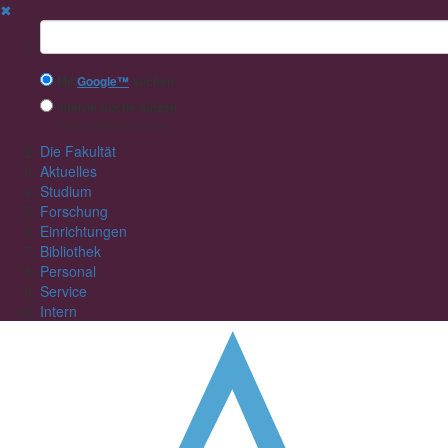
✖
Suchbegriff
Mit
Google™
suchen
Interne Suche nutzen
(eingeschränkte Ergebnisqualität)
Die Fakultät
Aktuelles
Studium
Forschung
Einrichtungen
Bibliothek
Personal
Service
Intern