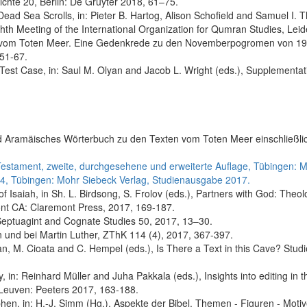
ichte 20, Berlin: De Gruyter 2018, 61–75.
 Dead Sea Scrolls, in: Pieter B. Hartog, Alison Schofield and Samuel I.
h Meeting of the International Organization for Qumran Studies, Leide
en vom Toten Meer. Eine Gedenkrede zu den Novemberpogromen von 193
 51-67.
est Case, in: Saul M. Olyan and Jacob L. Wright (eds.), Supplementat
nd Aramäisches Wörterbuch zu den Texten vom Toten Meer einschließlich
n Testament, zweite, durchgesehene und erweiterte Auflage, Tübingen: 
4, Tübingen: Mohr Siebeck Verlag, Studienausgabe 2017.
saiah, in Sh. L. Birdsong, S. Frolov (eds.), Partners with God: Theolo
ont CA: Claremont Press, 2017, 169-187.
f Septuagint and Cognate Studies 50, 2017, 13–30.
 und bei Martin Luther, ZThK 114 (4), 2017, 367-397.
 M. Cioata and C. Hempel (eds.), Is There a Text in this Cave? Studie
, in: Reinhard Müller and Juha Pakkala (eds.), Insights into editing 
? Leuven: Peeters 2017, 163-188.
hen, in: H.-J. Simm (Hg.), Aspekte der Bibel. Themen - Figuren - Moti