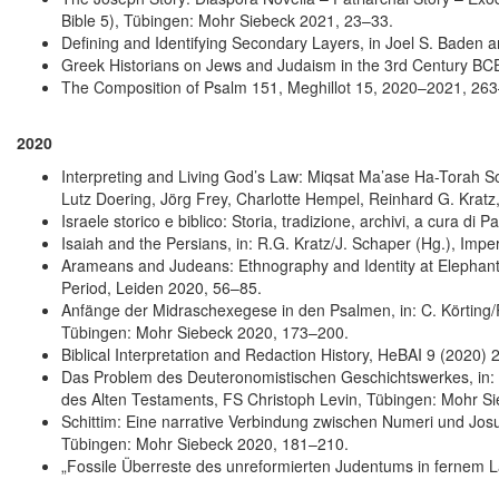
Bible 5), Tübingen: Mohr Siebeck 2021, 23–33.
Defining and Identifying Secondary Layers, in Joel S. Baden 
Greek Historians on Jews and Judaism in the 3rd Century BCE, 
The Composition of Psalm 151, Meghillot 15, 2020–2021, 263
2020
Interpreting and Living God’s Law: Miqsat Ma’ase Ha-Torah So
Lutz Doering, Jörg Frey, Charlotte Hempel, Reinhard G. Krat
Israele storico e biblico: Storia, tradizione, archivi, a cura di 
Isaiah and the Persians, in: R.G. Kratz/J. Schaper (Hg.), Im
Arameans and Judeans: Ethnography and Identity at Elephantine
Period, Leiden 2020, 56–85.
Anfänge der Midraschexegese in den Psalmen, in: C. Körting/
Tübingen: Mohr Siebeck 2020, 173–200.
Biblical Interpretation and Redaction History, HeBAI 9 (2020)
Das Problem des Deuteronomistischen Geschichtswerkes, in: 
des Alten Testaments, FS Christoph Levin, Tübingen: Mohr S
Schittim: Eine narrative Verbindung zwischen Numeri und Josu
Tübingen: Mohr Siebeck 2020, 181–210.
„Fossile Überreste des unreformierten Judentums in fernem 