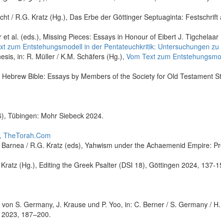
recht / R.G. Kratz (Hg.), Das Erbe der Göttinger Septuaginta: Festschr
r et al. (eds.), Missing Pieces: Essays in Honour of Eibert J. Tigchelaa
t zum Entstehungsmodell in der Pentateuchkritik: Untersuchungen z
esis, in: R. Müller / K.M. Schäfers (Hg.),
Vom Text zum Entstehungsmode
he Hebrew Bible: Essays by Members of the Society for Old Testament S
6), Tübingen: Mohr Siebeck 2024.
el, TheTorah.Com
G. Barnea / R.G. Kratz (eds), Yahwism under the Achaemenid Empire: 
. Kratz (Hg.), Editing the Greek Psalter (DSI 18), Göttingen 2024, 137-1
 von S. Germany, J. Krause und P. Yoo, in: C. Berner / S. Germany / H
n 2023, 187–200.