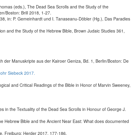
 Thomas (eds.), The Dead Sea Scrolls and the Study of the
n/Boston: Brill 2018, 1-27.
8, in: P. Gemeinhardt und I. Tanaseanu-Döbler (Hg.), Das Paradies
ion and the Study of the Hebrew Bible, Brown Judaic Studies 361,
 der Manuskripte aus der Kairoer Geniza, Bd. 1, Berlin/Boston: De
Mohr Siebeck 2017.
gical and Critical Readings of the Bible in Honor of Marvin Sweeney,
s in the Textuality of the Dead Sea Scrolls in Honour of George J.
in the Hebrew Bible and the Ancient Near East: What does documented
ve, Freiburg: Herder 2017, 177-186.