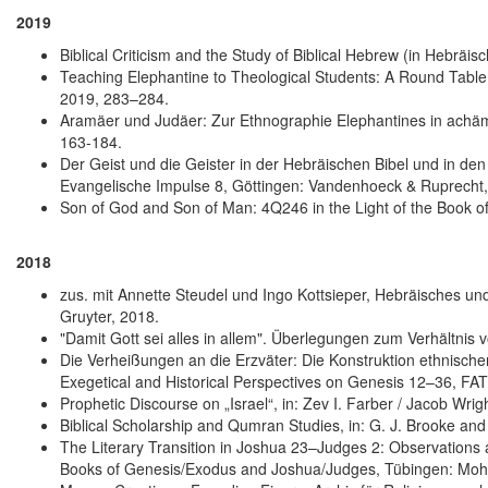
2019
Biblical Criticism and the Study of Biblical Hebrew (in Hebrä
Teaching Elephantine to Theological Students: A Round Table, 
2019, 283–284.
Aramäer und Judäer: Zur Ethnographie Elephantines in achäme
163-184.
Der Geist und die Geister in der Hebräischen Bibel und in den
Evangelische Impulse 8, Göttingen: Vandenhoeck & Ruprecht,
Son of God and Son of Man: 4Q246 in the Light of the Book of 
2018
zus. mit Annette Steudel und Ingo Kottsieper, Hebräisches u
Gruyter, 2018.
"Damit Gott sei alles in allem". Überlegungen zum Verhältni
Die Verheißungen an die Erzväter: Die Konstruktion ethnischer 
Exegetical and Historical Perspectives on Genesis 12–36, FA
Prophetic Discourse on „Israel“, in: Zev I. Farber / Jacob Wr
Biblical Scholarship and Qumran Studies, in: G. J. Brooke a
The Literary Transition in Joshua 23–Judges 2: Observations 
Books of Genesis/Exodus and Joshua/Judges, Tübingen: Mohr