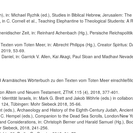
isch), in: Michael Ryzhik (ed.), Studies in Biblical Hebrew, Jerusalem:
in C. Cornell et al., Teaching Elephantine to Theological Students: A
nidischer Zeit, in: Reinhard Achenbach (Hg.), Persische Reichspoliti
 Texten vom Toten Meer, in: Albrecht Philipps (Hg.), Creator Spiritus:
 2019, 53-69.
Daniel, in: Garrick V. Allen, Kai Akagi, Paul Sloan and Madhavi Nevad
nd Aramäisches Wörterbuch zu den Texten vom Toten Meer einschließlich
s von Altem und Neuem Testament, ZThK 115 (4), 2018, 377-401.
Identität Israels, in: Mark G. Brett and Jakob Wöhrle (eds.) in collabo
T 124, Tübingen: Mohr Siebeck 2018, 35-66.
ight (eds.), Archaeology and History of the Eighth-Century Judah, Anc
nd C. Hempel (eds.), Companion to the Dead Sea Scrolls, London/New 
and Considerations, in: Christoph Berner und Harald Samuel (Hg.), Boo
 Siebeck, 2018, 241-256.