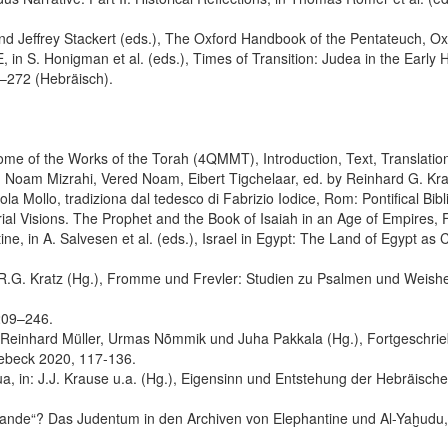
and Jeffrey Stackert (eds.), The Oxford Handbook of the Pentateuch, O
in S. Honigman et al. (eds.), Times of Transition: Judea in the Early H
–272 (Hebräisch).
me of the Works of the Torah (4QMMT), Introduction, Text, Translation
z, Noam Mizrahi, Vered Noam, Eibert Tigchelaar, ed. by Reinhard G. K
Paola Mollo, tradiziona dal tedesco di Fabrizio Iodice, Rom: Pontifical Bib
perial Visions. The Prophet and the Book of Isaiah in an Age of Empire
, in A. Salvesen et al. (eds.), Israel in Egypt: The Land of Egypt as C
R.G. Kratz (Hg.), Fromme und Frevler: Studien zu Psalmen und Weishe
 209–246.
Reinhard Müller, Urmas Nõmmik und Juha Pakkala (Hg.), Fortgeschrie
iebeck 2020, 117-136.
a, in: J.J. Krause u.a. (Hg.), Eigensinn und Entstehung der Hebräisch
Lande“? Das Judentum in den Archiven von Elephantine und Al-Yaḫudu,