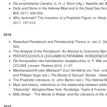
Die prophetische Literatur, in: H.-J. Simm (Hg.), Aspekte der
Deity and Divine in the Hebrew Bibel and in the Dead Sea Scrol
Brill, 2017, 636-654.
Why Jeremiah? The Invention of a Prophetic Figure, in: Hindy 
2017, 197-212.
2016
Reworked Pentateuch and Pentateuchal Theory, in: Jan C. Ger
524.
The Analysis of the Pentateuch: An Attempt to Overcome Barr
PENTATEUCHUS A LEGÚJABB KUTATÁSBAN: KONSZENZUS ÉS VIT
Die Komposition des hebräischen Jesajabuches, in: F. Wilk und
CCLXXX, Leuven: Peeters 2016, 11-27.
Bibelhandschrift oder Midrasch? Zum Verhältnis von Text- und
and Philippe Hugo (ed.), The Books of Samuel: Stories - His
The Prophetic Literature, in: John Barton (ed.); The Hebrew B
Myth and history: reflections on the relationship between bibli
"Historicity", Abingdon/New York: Routledge, Taylor & Franci
Mille Ahiqar : 'The Words of Ahiqar' and the Literature of th
2015