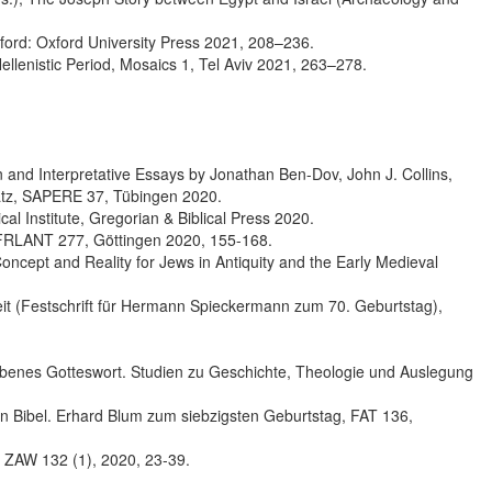
xford: Oxford University Press 2021, 208–236.
ellenistic Period, Mosaics 1, Tel Aviv 2021, 263–278.
 and Interpretative Essays by Jonathan Ben-Dov, John J. Collins,
ratz, SAPERE 37, Tübingen 2020.
lical Institute, Gregorian & Biblical Press 2020.
s, FRLANT 277, Göttingen 2020, 155-168.
oncept and Reality for Jews in Antiquity and the Early Medieval
it (Festschrift für Hermann Spieckermann zum 70. Geburtstag),
benes Gotteswort. Studien zu Geschichte, Theologie und Auslegung
en Bibel. Erhard Blum zum siebzigsten Geburtstag, FAT 136,
 ZAW 132 (1), 2020, 23-39.