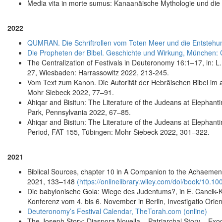
Media vita in morte sumus: Kanaanäische Mythologie und die
2022
QUMRAN. Die Schriftrollen vom Toten Meer und die Entstehu
Die Propheten der Bibel. Geschichte und Wirkung, München: 
The Centralization of Festivals in Deuteronomy 16:1–17, in: 
27, Wiesbaden: Harrassowitz 2022, 213-245.
Vom Text zum Kanon. Die Autorität der Hebräischen Bibel im 
Mohr Siebeck 2022, 77–91.
Ahiqar and Bisitun: The Literature of the Judeans at Elephant
Park, Pennsylvania 2022, 67–85.
Ahiqar and Bisitun: The Literature of the Judeans at Elephanti
Period, FAT 155, Tübingen: Mohr Siebeck 2022, 301–322.
2021
Biblical Sources, chapter 10 in A Companion to the Achaemeni
2021, 133–148
(https://onlinelibrary.wiley.com/doi/book/10.
Die babylonische Gola: Wiege des Judentums?, in E. Cancik-Ki
Konferenz vom 4. bis 6. November in Berlin, Investigatio Ori
Deuteronomy’s Festival Calendar, TheTorah.com (online)
The Joseph Story: Diaspora Novella – Patriarchal Story – Exod