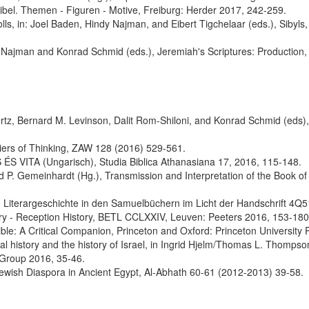
 Bibel. Themen - Figuren - Motive, Freiburg: Herder 2017, 242-259.
ls, in: Joel Baden, Hindy Najman, and Eibert Tigchelaar (eds.), Sibyls, 
Najman and Konrad Schmid (eds.), Jeremiah's Scriptures: Production, Re
tz, Bernard M. Levinson, Dalit Rom-Shiloni, and Konrad Schmid (eds)
iers of Thinking, ZAW 128 (2016) 529-561.
A (Ungarisch), Studia Biblica Athanasiana 17, 2016, 115-148.
 P. Gemeinhardt (Hg.), Transmission and Interpretation of the Book of I
 Literargeschichte in den Samuelbüchern im Licht der Handschrift 4Q51
tory - Reception History, BETL CCLXXIV, Leuven: Peeters 2016, 153-180
ible: A Critical Companion, Princeton and Oxford: Princeton University
cal history and the history of Israel, in Ingrid Hjelm/Thomas L. Thompso
s Group 2016, 35-46.
e Jewish Diaspora in Ancient Egypt, Al-Abhath 60-61 (2012-2013) 39-58.