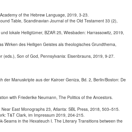
 The Academy of the Hebrew Language, 2019, 3-23.
 Round Table, Scandinavian Journal of the Old Testament 33 (2),
k und lokale Heiligtümer, BZAR 25, Wiesbaden: Harrassowitz, 2019,
 Das Wirken des Heiligen Geistes als theologisches Grundthema,
er (eds.), Son of God, Pennsylvania: Eisenbrauns, 2019, 9-27.
 der Manuskripte aus der Kairoer Geniza, Bd. 2, Berlin/Boston: De
ration with Friederike Neumann, The Politics of the Ancestors.
ient Near East Monographs 23, Atlanta: SBL Press, 2018, 503–515.
York: T&T Clark, im Impressum 2019, 204-215.
k-Seams in the Hexateuch I. The Literary Transitions between the