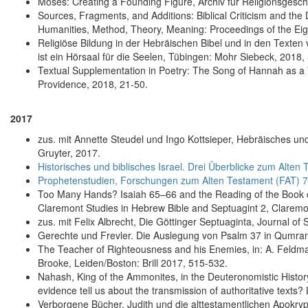
Moses: Creating a Founding Figure, Archiv für Religionsgesch
Sources, Fragments, and Additions: Biblical Criticism and the
Humanities, Method, Theory, Meaning: Proceedings of the Eight
Religiöse Bildung in der Hebräischen Bibel und in den Text
ist ein Hörsaal für die Seelen, Tübingen: Mohr Siebeck, 2018,
Textual Supplementation in Poetry: The Song of Hannah as a T
Providence, 2018, 21-50.
2017
zus. mit Annette Steudel und Ingo Kottsieper, Hebräisches u
Gruyter, 2017.
Historisches und biblisches Israel. Drei Überblicke zum Alte
Prophetenstudien, Forschungen zum Alten Testament (FAT) 7
Too Many Hands? Isaiah 65–66 and the Reading of the Book of I
Claremont Studies in Hebrew Bible and Septuagint 2, Clarem
zus. mit Felix Albrecht, Die Göttinger Septuaginta, Journal o
Gerechte und Frevler. Die Auslegung von Psalm 37 in Qumran
The Teacher of Righteousness and his Enemies, in: A. Feldman,
Brooke, Leiden/Boston: Brill 2017, 515-532.
Nahash, King of the Ammonites, in the Deuteronomistic History
evidence tell us about the transmission of authoritative texts
Verborgene Bücher. Judith und die alttestamentlichen Apokryp