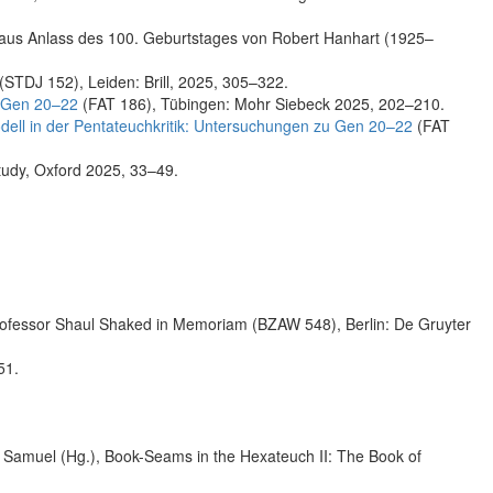
ift aus Anlass des 100. Geburtstages von Robert Hanhart (1925–
r (STDJ 152), Leiden: Brill, 2025, 305–322.
u Gen 20–22
(FAT 186), Tübingen: Mohr Siebeck 2025, 202–210.
ll in der Pentateuchkritik: Untersuchungen zu Gen 20–22
(FAT
tudy, Oxford 2025, 33–49.
Professor Shaul Shaked in Memoriam (BZAW 548), Berlin: De Gruyter
51.
. Samuel (Hg.), Book-Seams in the Hexateuch II: The Book of