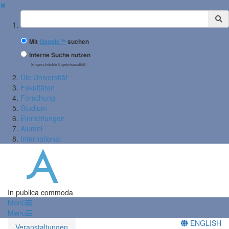
✖
Suchbegriff
Mit
Google™
suchen
Interne Suche nutzen
(eingeschränkte Ergebnisqualität)
Die Universität
Fakultäten
Forschung
Studium
Einrichtungen
Alumni
International
In publica commoda
Menü
Menü
ENGLISH
Veranstaltungen