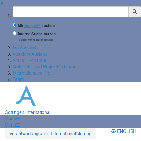
✖
Suchbegriff
Mit
Google™
suchen
Interne Suche nutzen
(eingeschränkte Ergebnisqualität)
Ins Ausland
Aus dem Ausland
Virtual Exchange
Mobilitäts- und Projektförderung
Internationales Profil
Team
Göttingen International
Menü
Menü
ENGLISH
Verantwortungsvolle Internationalisierung