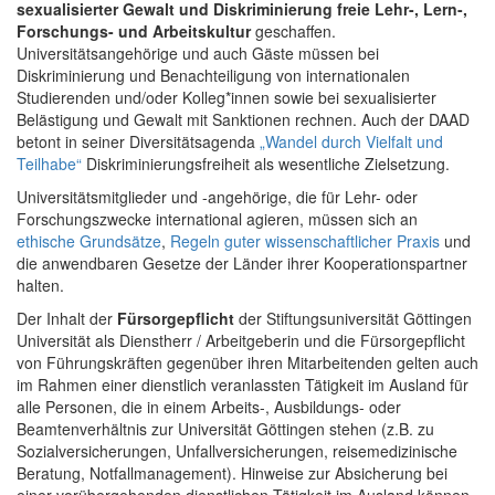
sexualisierter Gewalt und Diskriminierung freie Lehr-, Lern-,
Forschungs- und Arbeitskultur
geschaffen.
Universitätsangehörige und auch Gäste müssen bei
Diskriminierung und Benachteiligung von internationalen
Studierenden und/oder Kolleg*innen sowie bei sexualisierter
Belästigung und Gewalt mit Sanktionen rechnen. Auch der DAAD
betont in seiner Diversitätsagenda
„Wandel durch Vielfalt und
Teilhabe“
Diskriminierungsfreiheit als wesentliche Zielsetzung.
Universitätsmitglieder und -angehörige, die für Lehr- oder
Forschungszwecke international agieren, müssen sich an
ethische Grundsätze
,
Regeln guter wissenschaftlicher Praxis
und
die anwendbaren Gesetze der Länder ihrer Kooperationspartner
halten.
Der Inhalt der
Fürsorgepflicht
der Stiftungsuniversität Göttingen
Universität als Dienstherr / Arbeitgeberin und die Fürsorgepflicht
von Führungskräften gegenüber ihren Mitarbeitenden gelten auch
im Rahmen einer dienstlich veranlassten Tätigkeit im Ausland für
alle Personen, die in einem Arbeits-, Ausbildungs- oder
Beamtenverhältnis zur Universität Göttingen stehen (z.B. zu
Sozialversicherungen, Unfallversicherungen, reisemedizinische
Beratung, Notfallmanagement). Hinweise zur Absicherung bei
einer vorübergehenden dienstlichen Tätigkeit im Ausland können