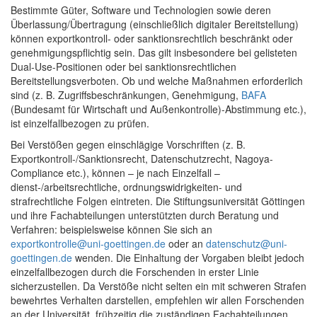
Bestimmte Güter, Software und Technologien sowie deren
Überlassung/Übertragung (einschließlich digitaler Bereitstellung)
können exportkontroll- oder sanktionsrechtlich beschränkt oder
genehmigungspflichtig sein. Das gilt insbesondere bei gelisteten
Dual-Use-Positionen oder bei sanktionsrechtlichen
Bereitstellungsverboten. Ob und welche Maßnahmen erforderlich
sind (z. B. Zugriffsbeschränkungen, Genehmigung,
BAFA
(Bundesamt für Wirtschaft und Außenkontrolle)-Abstimmung etc.),
ist einzelfallbezogen zu prüfen.
Bei Verstößen gegen einschlägige Vorschriften (z. B.
Exportkontroll-/Sanktionsrecht, Datenschutzrecht, Nagoya-
Compliance etc.), können – je nach Einzelfall –
dienst-/arbeitsrechtliche, ordnungswidrigkeiten- und
strafrechtliche Folgen eintreten. Die Stiftungsuniversität Göttingen
und ihre Fachabteilungen unterstützten durch Beratung und
Verfahren: beispielsweise können Sie sich an
exportkontrolle@uni-goettingen.de
oder an
datenschutz@uni-
goettingen.de
wenden. Die Einhaltung der Vorgaben bleibt jedoch
einzelfallbezogen durch die Forschenden in erster Linie
sicherzustellen. Da Verstöße nicht selten ein mit schweren Strafen
bewehrtes Verhalten darstellen, empfehlen wir allen Forschenden
an der Universität, frühzeitig die zuständigen Fachabteilungen