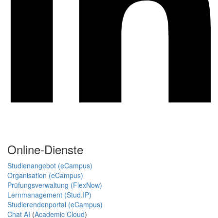
Online-Dienste
Studienangebot (eCampus)
Organisation (eCampus)
Prüfungsverwaltung (FlexNow)
Lernmanagement (Stud.IP)
Studierendenportal (eCampus)
Chat AI
(
Academic Cloud
)