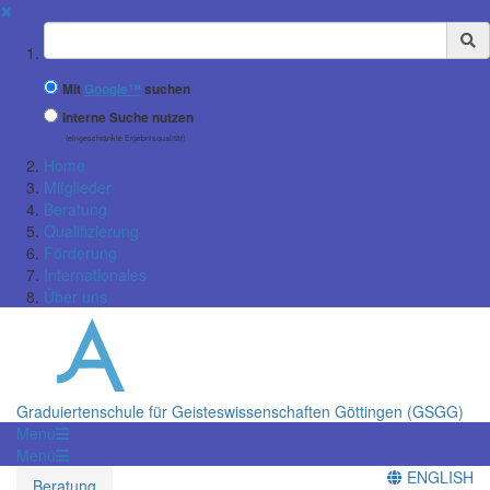
✖
Suchbegriff
Mit
Google™
suchen
Interne Suche nutzen
(eingeschränkte Ergebnisqualität)
Home
Mitglieder
Beratung
Qualifizierung
Förderung
Internationales
Über uns
Graduiertenschule für Geisteswissenschaften Göttingen (GSGG)
Menü
Menü
ENGLISH
Beratung