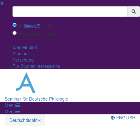
✖
Suchbegriff
Mit
Google™
suchen
Interne Suche nutzen
(eingeschränkte Ergebnisqualität)
Wer wir sind
Studium
Forschung
Für Studieninteressierte
Seminar für Deutsche Philologie
Menü
Menü
ENGLISH
Deutschdidaktik