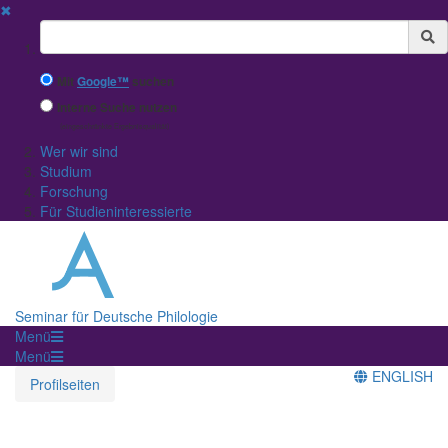
✖
Suchbegriff
Mit
Google™
suchen
Interne Suche nutzen
(eingeschränkte Ergebnisqualität)
Wer wir sind
Studium
Forschung
Für Studieninteressierte
Seminar für Deutsche Philologie
Menü
Menü
ENGLISH
Profilseiten