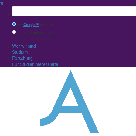
✖
Suchbegriff
Mit
Google™
suchen
Interne Suche nutzen
(eingeschränkte Ergebnisqualität)
Wer wir sind
Studium
Forschung
Für Studieninteressierte