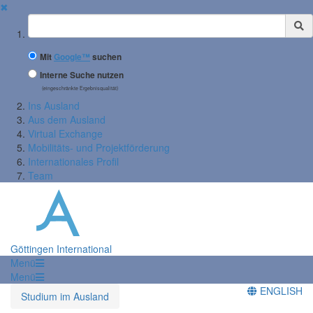
✖
Suchbegriff
Mit
Google™
suchen
Interne Suche nutzen
(eingeschränkte Ergebnisqualität)
Ins Ausland
Aus dem Ausland
Virtual Exchange
Mobilitäts- und Projektförderung
Internationales Profil
Team
Göttingen International
Menü
Menü
ENGLISH
Studium im Ausland