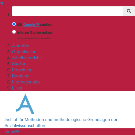
✖
Suchbegriff
Mit
Google™
suchen
Interne Suche nutzen
(eingeschränkte Ergebnisqualität)
Aktuelles
Organisation
Arbeitsbereiche
Studium
Forschung
Beratung
Internationales
Links
Institut für Methoden und methodologische Grundlagen der
Sozialwissenschaften
Menü