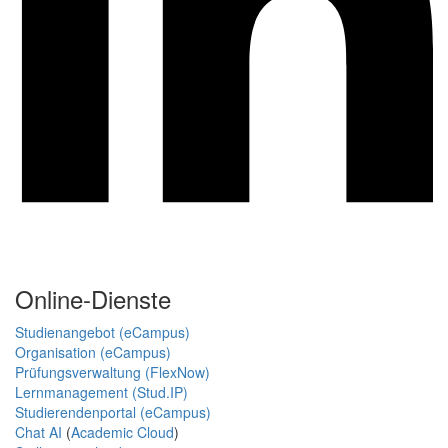
Online-Dienste
Studienangebot (eCampus)
Organisation (eCampus)
Prüfungsverwaltung (FlexNow)
Lernmanagement (Stud.IP)
Studierendenportal (eCampus)
Chat AI
(
Academic Cloud
)