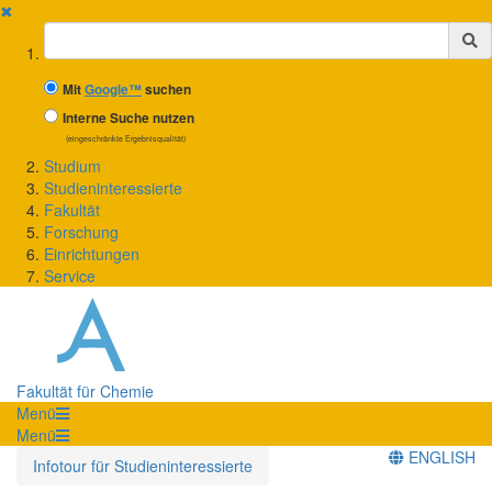
✖
Suchbegriff
Mit
Google™
suchen
Interne Suche nutzen
(eingeschränkte Ergebnisqualität)
Studium
Studieninteressierte
Fakultät
Forschung
Einrichtungen
Service
Fakultät für Chemie
Menü
Menü
ENGLISH
Infotour für Studieninteressierte