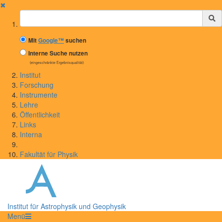
✖
Suchbegriff
Mit
Google™
suchen
Interne Suche nutzen
(eingeschränkte Ergebnisqualität)
Institut
Forschung
Instrumente
Lehre
Öffentlichkeit
Links
Interna
Fakultät für Physik
Institut für Astrophysik und Geophysik
Menü