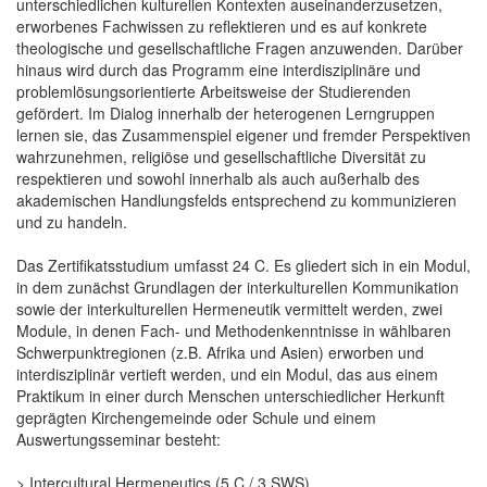
unterschiedlichen kulturellen Kontexten auseinanderzusetzen,
erworbenes Fachwissen zu reflektieren und es auf konkrete
theologische und gesellschaftliche Fragen anzuwenden. Darüber
hinaus wird durch das Programm eine interdisziplinäre und
problemlösungsorientierte Arbeitsweise der Studierenden
gefördert. Im Dialog innerhalb der heterogenen Lerngruppen
lernen sie, das Zusammenspiel eigener und fremder Perspektiven
wahrzunehmen, religiöse und gesellschaftliche Diversität zu
respektieren und sowohl innerhalb als auch außerhalb des
akademischen Handlungsfelds entsprechend zu kommunizieren
und zu handeln.
Das Zertifikatsstudium umfasst 24 C. Es gliedert sich in ein Modul,
in dem zunächst Grundlagen der interkulturellen Kommunikation
sowie der interkulturellen Hermeneutik vermittelt werden, zwei
Module, in denen Fach- und Methodenkenntnisse in wählbaren
Schwerpunktregionen (z.B. Afrika und Asien) erworben und
interdisziplinär vertieft werden, und ein Modul, das aus einem
Praktikum in einer durch Menschen unterschiedlicher Herkunft
geprägten Kirchengemeinde oder Schule und einem
Auswertungsseminar besteht:
> Intercultural Hermeneutics (5 C / 3 SWS)