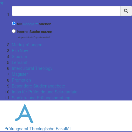
✖
Suchbegriff
Mit
Google™
suchen
Interne Suche nutzen
(eingeschränkte Ergebnisqualität)
Modulprüfungen
FlexNow
Studium
Lehramt
Intercultural Theology
Magister
Promotion
Besondere Studienangebote
Infos für Prüfende und Sekretariate
Studien- und Prüfungsberatung
Prüfungsamt Theologische Fakultät