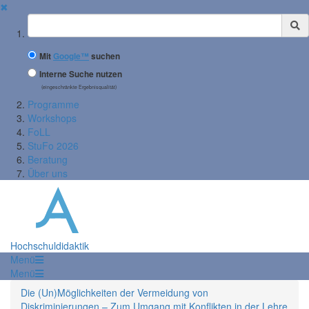
✖
Suchbegriff
Mit
Google™
suchen
Interne Suche nutzen
(eingeschränkte Ergebnisqualität)
Programme
Workshops
FoLL
StuFo 2026
Beratung
Über uns
Hochschuldidaktik
Menü
Menü
Die (Un)Möglichkeiten der Vermeidung von
Diskriminierungen – Zum Umgang mit Konflikten in der Lehre