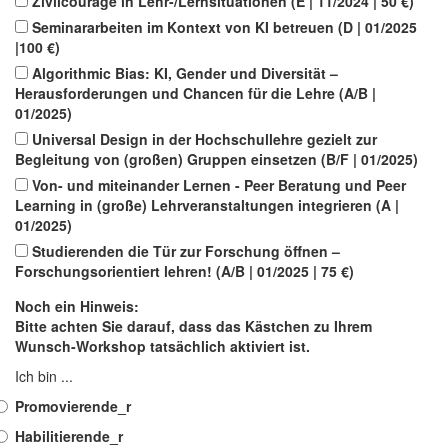
Zivilcourage in Lehr-/Lernsituationen (E | 11/2024 | 50 €)
Seminararbeiten im Kontext von KI betreuen (D | 01/2025
|100 €)
Algorithmic Bias: KI, Gender und Diversität –
Herausforderungen und Chancen für die Lehre (A/B |
01/2025)
Universal Design in der Hochschullehre gezielt zur
Begleitung von (großen) Gruppen einsetzen (B/F | 01/2025)
Von- und miteinander Lernen - Peer Beratung und Peer
Learning in (große) Lehrveranstaltungen integrieren (A |
01/2025)
Studierenden die Tür zur Forschung öffnen –
Forschungsorientiert lehren! (A/B | 01/2025 | 75 €)
Noch ein Hinweis:
Bitte achten Sie darauf, dass das Kästchen zu Ihrem
Wunsch-Workshop tatsächlich aktiviert ist.
Ich bin ...
Promovierende_r
Habilitierende_r