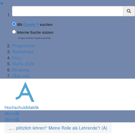
✖
Suchbegriff
Mit
Google™
suchen
Interne Suche nutzen
(eingeschränkte Ergebnisqualität)
Programme
Workshops
FoLL
StuFo 2026
Beratung
Über uns
Hochschuldidaktik
Menü
Menü
„… plötzlich lehren!“ Meine Rolle als Lehrende*r (A)