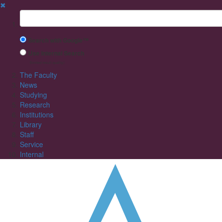
✖
Suchbegriff
Search with Google™
Use Internal Search
(limited result quality)
The Faculty
News
Studying
Research
Institutions
Library
Staff
Service
Internal