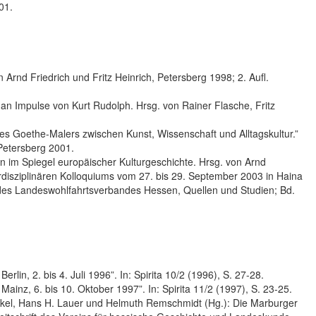
01.
Arnd Friedrich und Fritz Heinrich, Petersberg 1998; 2. Aufl.
an Impulse von Kurt Rudolph. Hrsg. von Rainer Flasche, Fritz
s Goethe-Malers zwischen Kunst, Wissenschaft und Alltagskultur.”
 Petersberg 2001.
n im Spiegel europäischer Kulturgeschichte. Hrsg. von Arnd
terdisziplinären Kolloquiums vom 27. bis 29. September 2003 in Haina
e des Landeswohlfahrtsverbandes Hessen, Quellen und Studien; Bd.
rlin, 2. bis 4. Juli 1996”. In: Spirita 10/2 (1996), S. 27-28.
inz, 6. bis 10. Oktober 1997”. In: Spirita 11/2 (1997), S. 23-25.
nkel, Hans H. Lauer und Helmuth Remschmidt (Hg.): Die Marburger