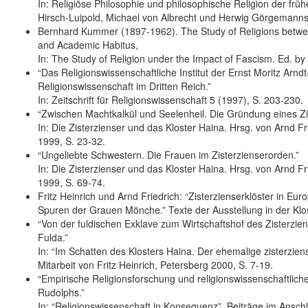
In: Religiöse Philosophie und philosophische Religion der früh
Hirsch-Luipold, Michael von Albrecht und Herwig Görgemanns
Bernhard Kummer (1897-1962). The Study of Religions between 
and Academic Habitus,
In: The Study of Religion under the Impact of Fascism. Ed. by 
“Das Religionswissenschaftliche Institut der Ernst Moritz Arnd
Religionswissenschaft im Dritten Reich.”
In: Zeitschrift für Religionswissenschaft 5 (1997), S. 203-230.
“Zwischen Machtkalkül und Seelenheil. Die Gründung eines Zister
In: Die Zisterzienser und das Kloster Haina. Hrsg. von Arnd Fr
1999, S. 23-32.
“Ungeliebte Schwestern. Die Frauen im Zisterzienserorden.”
In: Die Zisterzienser und das Kloster Haina. Hrsg. von Arnd Fr
1999, S. 69-74.
Fritz Heinrich und Arnd Friedrich: “Zisterzienserklöster in Eu
Spuren der Grauen Mönche.” Texte der Ausstellung in der Klo
“Von der fuldischen Exklave zum Wirtschaftshof des Zisterzien
Fulda.”
In: “Im Schatten des Klosters Haina. Der ehemalige zisterziens
Mitarbeit von Fritz Heinrich, Petersberg 2000, S. 7-19.
“Empirische Religionsforschung und religionswissenschaftliche 
Rudolphs.”
In: “Religionswissenschaft in Konsequenz”. Beiträge im Ansch