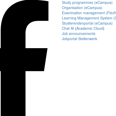
Study programmes (eCampus)
Organisation (eCampus)
Examination management (Flex
Learning Management System (S
Studierendenportal (eCampus)
Chat AI
(
Academic Cloud
)
Job announcements
Jobportal Stellenwerk