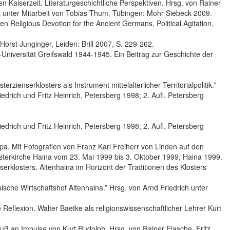
en Kaiserzeit. Literaturgeschichtliche Perspektiven. Hrsg. von Rainer
 unter Mitarbeit von Tobias Thum, Tübingen: Mohr Siebeck 2009.
Religious Devotion for the Ancient Germans, Political Agitation,
Horst Junginger, Leiden: Brill 2007, S. 229-262.
t-Universität Greifswald 1944-1945. Ein Beitrag zur Geschichte der
zienserklosters als Instrument mittelalterlicher Territorialpolitik.”
iedrich und Fritz Heinrich, Petersberg 1998; 2. Aufl. Petersberg
iedrich und Fritz Heinrich, Petersberg 1998; 2. Aufl. Petersberg
ropa. Mit Fotografien von Franz Karl Freiherr von Linden auf den
sterkirche Haina vom 23. Mai 1999 bis 3. Oktober 1999, Haina 1999.
serklosters. Altenhaina im Horizont der Traditionen des Klosters
ische Wirtschaftshof Altenhaina.” Hrsg. von Arnd Friedrich unter
Reflexion. Walter Baetke als religionswissenschaftlicher Lehrer Kurt
luß an Impulse von Kurt Rudolph. Hrsg. von Rainer Flasche, Fritz