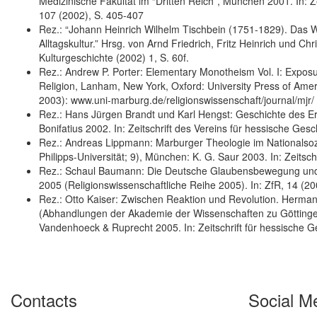
Medizinische Fakultät im “Dritten Reich”, München 2001. In: 
107 (2002), S. 405-407
Rez.: “Johann Heinrich Wilhelm Tischbein (1751-1829). Das 
Alltagskultur.” Hrsg. von Arnd Friedrich, Fritz Heinrich und C
Kulturgeschichte (2002) 1, S. 60f.
Rez.: Andrew P. Porter: Elementary Monotheism Vol. I: Exposur
Religion, Lanham, New York, Oxford: University Press of Amer
2003): www.uni-marburg.de/religionswissenschaft/journal/mjr/
Rez.: Hans Jürgen Brandt und Karl Hengst: Geschichte des Erz
Bonifatius 2002. In: Zeitschrift des Vereins für hessische G
Rez.: Andreas Lippmann: Marburger Theologie im Nationalsoz
Philipps-Universität; 9), München: K. G. Saur 2003. In: Zeits
Rez.: Schaul Baumann: Die Deutsche Glaubensbewegung und 
2005 (Religionswissenschaftliche Reihe 2005). In: ZfR, 14 (200
Rez.: Otto Kaiser: Zwischen Reaktion und Revolution. Herma
(Abhandlungen der Akademie der Wissenschaften zu Göttingen, 
Vandenhoeck & Ruprecht 2005. In: Zeitschrift für hessische 
Contacts
Social M