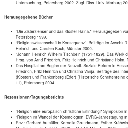
Untersuchung, Petersberg 2002. Zugl. Diss. Univ. Marburg 20
Herausgegebene Bücher
"Die Zisterzienser und das Kloster Haina." Herausgegeben von 
Petersberg 1999.
“Religionswissenschaft in Konsequenz”. Beiträge im Anschluß 
Heinrich und Carsten Koch, Münster 2000.
“Johann Heinrich Wilhelm Tischbein (1751-1829). Das Werk de
Hrsg. von Arnd Friedrich, Fritz Heinrich und Christiane Holm,
Das Hospital am Beginn der Neuzeit. Soziale Reform in Hesse
Friedrich, Fritz Heinrich und Christina Vanja. Beiträge des in
(Kloster) und Frankenberg (Eder) (Historische Schriftenreih
11), Petersberg 2004.
Rezensionen/Tagungsberichte
“Religion eine europäisch-christliche Erfindung? Symposion in Be
“Religion im Wandel der Kosmologien. DVRG-Jahrestagung in Ma
Rez.: Gerhard Aumüller, Kornelia Grundmann, Esther Krähwi