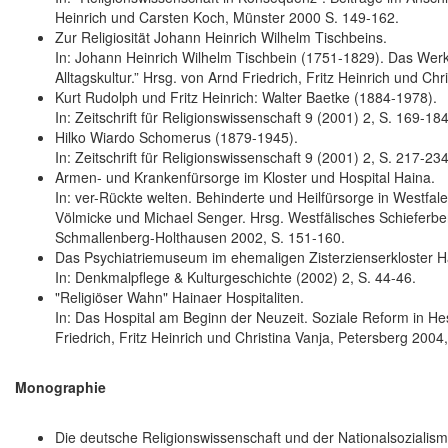
Heinrich und Carsten Koch, Münster 2000 S. 149-162.
Zur Religiosität Johann Heinrich Wilhelm Tischbeins.
In: Johann Heinrich Wilhelm Tischbein (1751-1829). Das Wer
Alltagskultur.” Hrsg. von Arnd Friedrich, Fritz Heinrich und Ch
Kurt Rudolph und Fritz Heinrich: Walter Baetke (1884-1978).
In: Zeitschrift für Religionswissenschaft 9 (2001) 2, S. 169-184
Hilko Wiardo Schomerus (1879-1945).
In: Zeitschrift für Religionswissenschaft 9 (2001) 2, S. 217-234
Armen- und Krankenfürsorge im Kloster und Hospital Haina.
In: ver-Rückte welten. Behinderte und Heilfürsorge in Westfal
Völmicke und Michael Senger. Hrsg. Westfälisches Schiefe
Schmallenberg-Holthausen 2002, S. 151-160.
Das Psychiatriemuseum im ehemaligen Zisterzienserkloster H
In: Denkmalpflege & Kulturgeschichte (2002) 2, S. 44-46.
"Religiöser Wahn" Hainaer Hospitaliten.
In: Das Hospital am Beginn der Neuzeit. Soziale Reform in He
Friedrich, Fritz Heinrich und Christina Vanja, Petersberg 2004
Monographie
Die deutsche Religionswissenschaft und der Nationalsozialismu