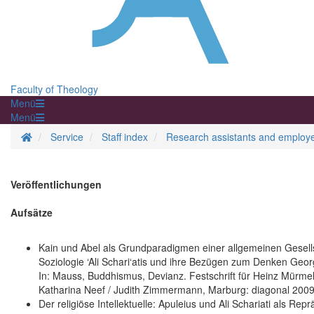
Faculty of Theology
Menü
Menü
Homepage
Service
Staff index
Research assistants and employ
Veröffentlichungen
Aufsätze
Kain und Abel als Grundparadigmen einer allgemeinen Gesellsc
Soziologie ‘Ali Schari‘atis und ihre Bezügen zum Denken Geor
In: Mauss, Buddhismus, Devianz. Festschrift für Heinz Mürm
Katharina Neef / Judith Zimmermann, Marburg: diagonal 2009
Der religiöse Intellektuelle: Apuleius und Ali Schariati als Re