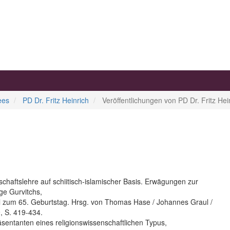
ees
PD Dr. Fritz Heinrich
Veröffentlichungen von PD Dr. Fritz Hei
haftslehre auf schiitisch-islamischer Basis. Erwägungen zur
ge Gurvitchs,
el zum 65. Geburtstag. Hrsg. von Thomas Hase / Johannes Graul /
, S. 419-434.
präsentanten eines religionswissenschaftlichen Typus,