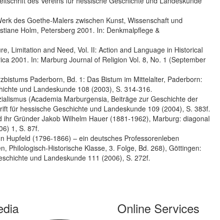
Zeitschrift des Vereins für hessische Geschichte und Landeskunde
Werk des Goethe-Malers zwischen Kunst, Wissenschaft und
hristiane Holm, Petersberg 2001. In: Denkmalpflege &
e, Limitation and Need, Vol. II: Action and Language in Historical
ica 2001. In: Marburg Journal of Religion Vol. 8, No. 1 (September
bistums Paderborn, Bd. 1: Das Bistum im Mittelalter, Paderborn:
eschichte und Landeskunde 108 (2003), S. 314-316.
ialismus (Academia Marburgensia, Beiträge zur Geschichte der
chrift für hessische Geschichte und Landeskunde 109 (2004), S. 383f.
ihr Gründer Jakob Wilhelm Hauer (1881-1962), Marburg: diagonal
6) 1, S. 87f.
nn Hupfeld (1796-1866) – ein deutsches Professorenleben
Philologisch-Historische Klasse, 3. Folge, Bd. 268), Göttingen:
Geschichte und Landeskunde 111 (2006), S. 272f.
edia
Online Services