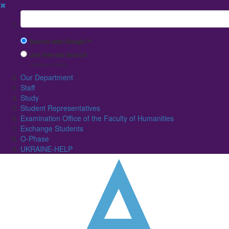
✖
Suchbegriff
Search with Google™
Use Internal Search
(limited result quality)
Our Department
Staff
Study
Student Representatives
Examination Office of the Faculty of Humanities
Exchange Students
O-Phase
UKRAINE-HELP